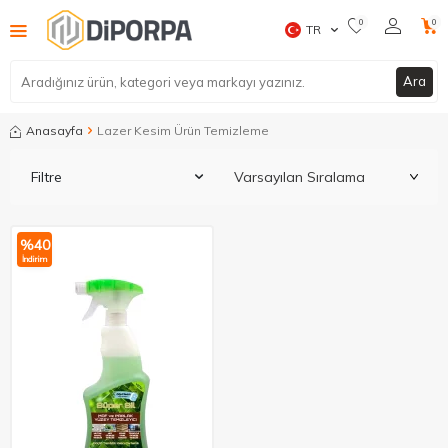
0
0
TR
Ara
Anasayfa
Lazer Kesim Ürün Temizleme
Filtre
%
40
İndirim