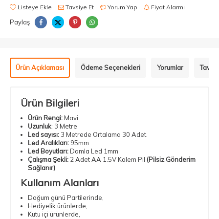
Listeye Ekle
Tavsiye Et
Yorum Yap
Fiyat Alarmı
Paylaş
Ürün Açıklaması
Ödeme Seçenekleri
Yorumlar
Tavsiy
Ürün Bilgileri
Ürün Rengi:
Mavi
Uzunluk
: 3 Metre
Led sayısı:
3 Metrede Ortalama 30 Adet.
Led Aralıkları:
95mm
Led Boyutları:
Damla Led 1mm
Çalışma Şekli:
2 Adet AA 1.5V Kalem Pil
(Pilsiz Gönderim
Sağlanır)
Kullanım Alanları
Doğum günü Partilerinde,
Hediyelik ürünlerde,
Kutu içi ürünlerde,