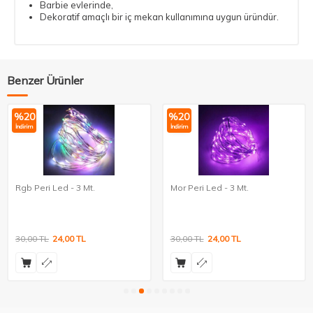
Barbie evlerinde,
Dekoratif amaçlı bir iç mekan kullanımına uygun üründür.
Benzer Ürünler
%
20
%
20
İndirim
İndirim
Rgb Peri Led - 3 Mt.
Mor Peri Led - 3 Mt.
30,00
TL
24,00
TL
30,00
TL
24,00
TL