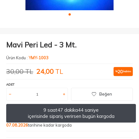
Mavi Peri Led - 3 Mt.
Ürün Kodu :
YMY-1003
30,00
TL
24,00
TL
20
%
İndirim
ADET
Beğen
9 saat
47 dakika
43 saniye
içerisinde sipariş verirsen bugün kargoda
07.08.2026
tarihine kadar kargoda