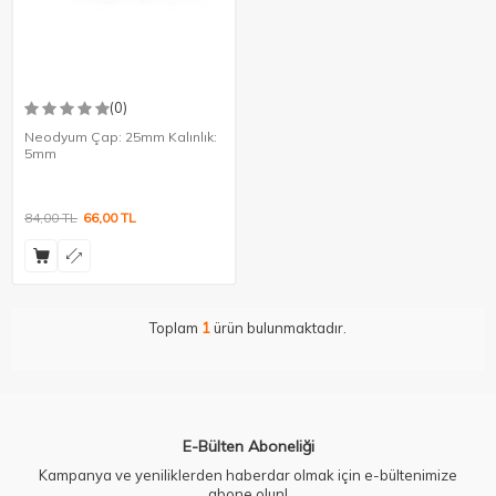
(0)
Neodyum Çap: 25mm Kalınlık:
5mm
84,00
TL
66,00
TL
Toplam
1
ürün bulunmaktadır.
E-Bülten Aboneliği
Kampanya ve yeniliklerden haberdar olmak için e-bültenimize
abone olun!