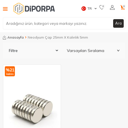
0
0
TR
Ara
Anasayfa
Neodyum Çap 25mm X Kalınlık 5mm
Filtre
%
21
İndirim