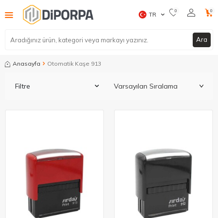
0
0
TR
Ara
Anasayfa
Otomatik Kaşe 913
Filtre