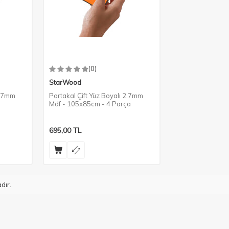
(0)
StarWood
2.7mm
Portakal Çift Yüz Boyalı 2.7mm
Mdf - 105x85cm - 4 Parça
695,00
TL
dır.