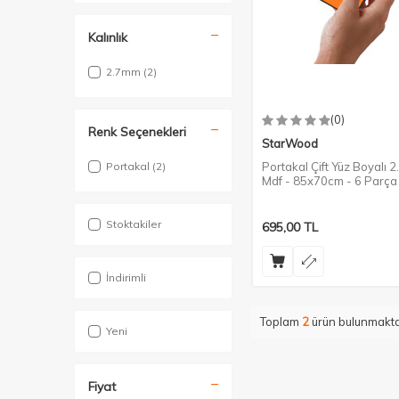
Kalınlık
2.7mm
(2)
(0)
Renk Seçenekleri
StarWood
Portakal
(2)
Portakal Çift Yüz Boyalı 
Mdf - 85x70cm - 6 Parça
Stoktakiler
695,00
TL
İndirimli
Toplam
2
ürün bulunmakta
Yeni
Fiyat