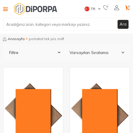
0
0
TR
Ara
Anasayfa
portakal tek yüz mdf
Filtre