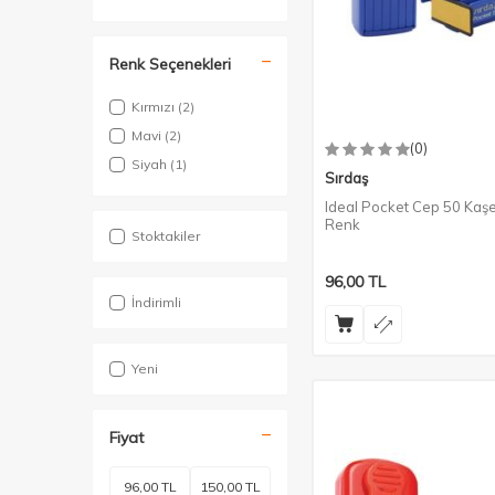
Renk Seçenekleri
Kırmızı
(2)
Mavi
(2)
(0)
Siyah
(1)
Sırdaş
Ideal Pocket Cep 50 Kaşe
Renk
Stoktakiler
96,00
TL
İndirimli
Yeni
Fiyat