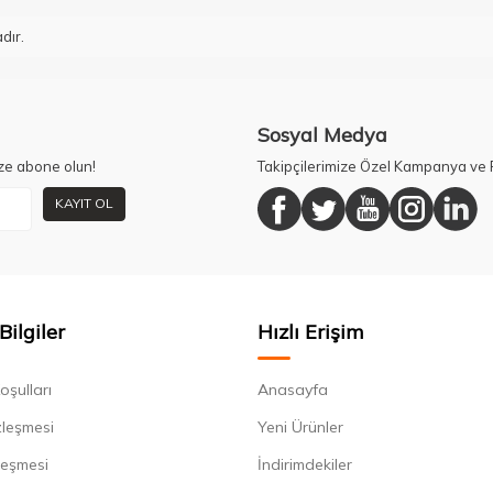
dır.
Sosyal Medya
ze abone olun!
Takipçilerimize Özel Kampanya ve F
KAYIT OL
Bilgiler
Hızlı Erişim
oşulları
Anasayfa
zleşmesi
Yeni Ürünler
leşmesi
İndirimdekiler