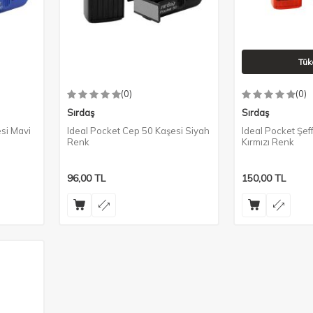
Tük
(0)
(0)
Sırdaş
Sırdaş
si Mavi
Ideal Pocket Cep 50 Kaşesi Siyah
Ideal Pocket Şef
Renk
Kırmızı Renk
96,00
TL
150,00
TL