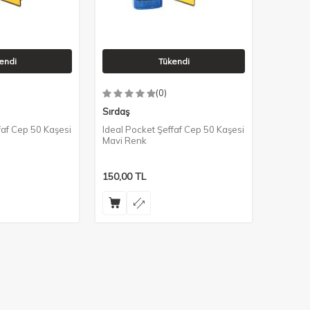
endi
Tükendi
(0)
Sırdaş
faf Cep 50 Kaşesi
Ideal Pocket Şeffaf Cep 50 Kaşesi
Mavi Renk
150,00
TL