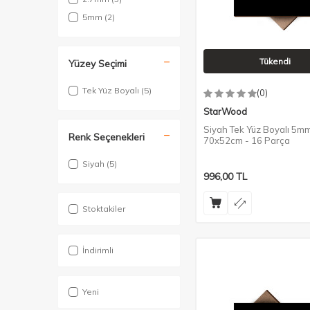
5mm
(2)
Tükendi
Yüzey Seçimi
Tek Yüz Boyalı
(5)
(0)
StarWood
Siyah Tek Yüz Boyalı 5mm
Renk Seçenekleri
70x52cm - 16 Parça
Siyah
(5)
996,00
TL
Stoktakiler
İndirimli
Yeni