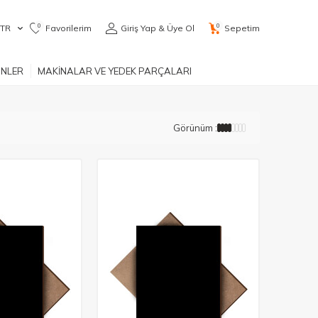
0
0
TR
Favorilerim
Giriş Yap & Üye Ol
Sepetim
ÜNLER
MAKİNALAR VE YEDEK PARÇALARI
Görünüm :