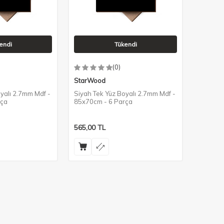
endi
Tükendi
(0)
StarWood
yalı 2.7mm Mdf -
Siyah Tek Yüz Boyalı 2.7mm Mdf -
rça
85x70cm - 6 Parça
565,00
TL