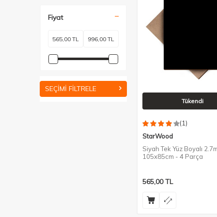
Fiyat
SEÇIMI FILTRELE
Tükendi
(1)
StarWood
Siyah Tek Yüz Boyalı 2.7
105x85cm - 4 Parça
565,00
TL