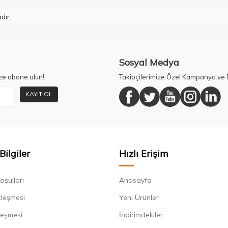
dır.
Sosyal Medya
ze abone olun!
Takipçilerimize Özel Kampanya ve F
KAYIT OL
Bilgiler
Hızlı Erişim
oşulları
Anasayfa
zleşmesi
Yeni Ürünler
leşmesi
İndirimdekiler