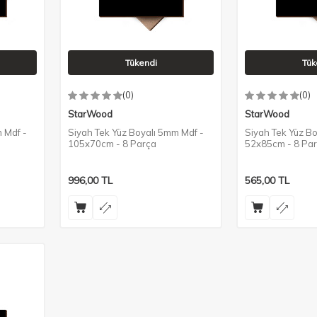
Tükendi
Tük
(0)
(0)
StarWood
StarWood
 Mdf -
Siyah Tek Yüz Boyalı 5mm Mdf -
Siyah Tek Yüz Bo
105x70cm - 8 Parça
52x85cm - 8 Pa
996,00
TL
565,00
TL