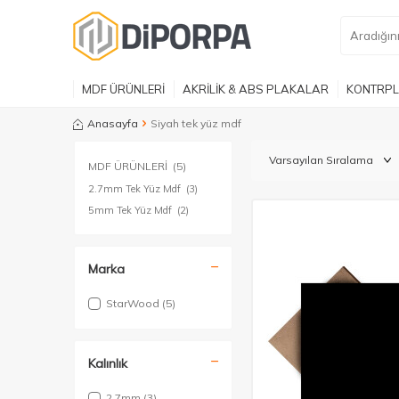
MDF ÜRÜNLERİ
AKRİLİK & ABS PLAKALAR
KONTRPL
Anasayfa
Siyah tek yüz mdf
MDF ÜRÜNLERİ
(5)
2.7mm Tek Yüz Mdf
(3)
5mm Tek Yüz Mdf
(2)
Marka
StarWood
(5)
Kalınlık
2.7mm
(3)