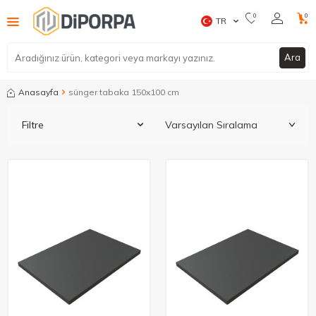
0
0
TR
Ara
Anasayfa
sünger tabaka 150x100 cm
Filtre