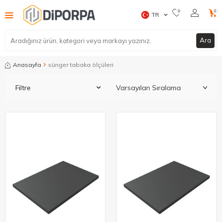
0
0
TR
Ara
Anasayfa
sünger tabaka ölçüleri
Filtre