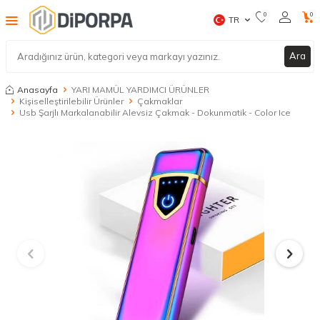
0
0
TR
Ara
Anasayfa
YARI MAMÜL YARDIMCI ÜRÜNLER
Kişiselleştirilebilir Ürünler
Çakmaklar
Usb Şarjlı Markalanabilir Alevsiz Çakmak - Dokunmatik - Color Ice