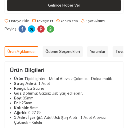
Gelince Haber Ver
Listeye Ekle
Tavsiye Et
Yorum Yap
Fiyat Alarmı
Paylaş
Ürün Açıklaması
Ödeme Seçenekleri
Yorumlar
Tavsiy
Ürün Bilgileri
Ürün Tipi:
Lighter - Metal Alevsiz Çakmak - Dokunmatik
Satış Adeti:
1 Adet
Rengi:
Ica Satine
Gaz Dolumu:
Gazsız Usb Şarj edilebilir.
Boy
: 85mm
Eni:
25mm
Kalınlık:
9mm
Ağırlık:
0,27 Gr
1 Adet İçeriği:
1 Adet Usb Şarj Aleti - 1 Adet Alevsiz
Çakmak - Kutulu