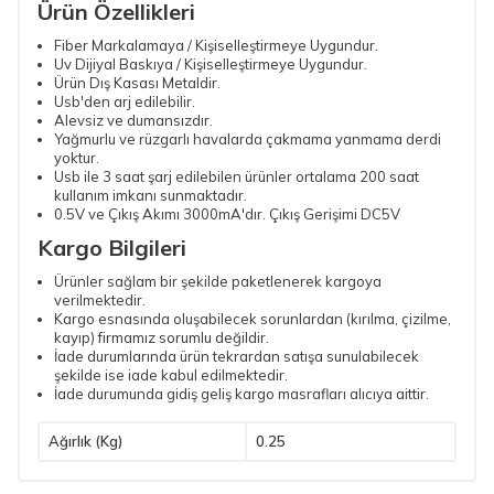
Ürün Özellikleri
Fiber Markalamaya / Kişiselleştirmeye Uygundur.
Uv Dijiyal Baskıya / Kişiselleştirmeye Uygundur.
Ürün Dış Kasası Metaldir.
Usb'den arj edilebilir.
Alevsiz ve dumansızdır.
Yağmurlu ve rüzgarlı havalarda çakmama yanmama derdi
yoktur.
Usb ile 3 saat şarj edilebilen ürünler ortalama 200 saat
kullanım imkanı sunmaktadır.
0.5V ve Çıkış Akımı 3000mA'dır. Çıkış Gerişimi DC5V
Kargo Bilgileri
Ürünler sağlam bir şekilde paketlenerek kargoya
verilmektedir.
Kargo esnasında oluşabilecek sorunlardan (kırılma, çizilme,
kayıp) firmamız sorumlu değildir.
İade durumlarında ürün tekrardan satışa sunulabilecek
şekilde ise iade kabul edilmektedir.
İade durumunda gidiş geliş kargo masrafları alıcıya aittir.
Ağırlık (Kg)
0.25