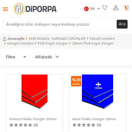
0
0
TR
Ara
Anasayfa
YARI MAMÜL YARDIMCI ÜRÜNLER
Tekstil Ürünleri
Sünger Ürünleri
Flok Kaplı Sünger
15mm Flok Kaplı Sünger
Filtre
%
38
İndirim
Kırmızı Floklu Sünger 15mm
Mavi Floklu Sünger 15mm
(0)
(0)