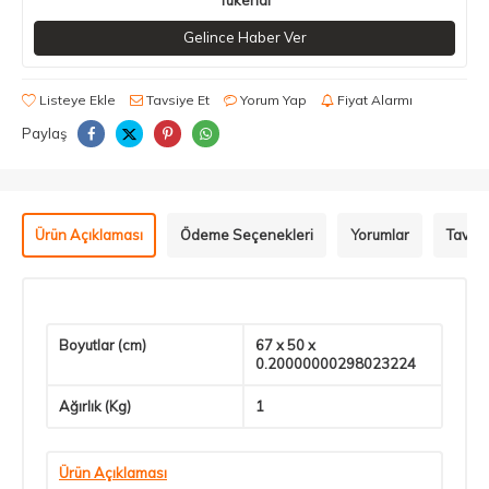
Gelince Haber Ver
Listeye Ekle
Tavsiye Et
Yorum Yap
Fiyat Alarmı
Paylaş
Ürün Açıklaması
Ödeme Seçenekleri
Yorumlar
Tavsiy
Boyutlar (cm)
67 x 50 x
0.20000000298023224
Ağırlık (Kg)
1
Ürün Açıklaması