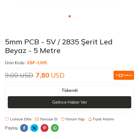
5mm PCB - 5V / 2835 Şerit Led
Beyaz - 5 Metre
Ürün Kodu :
EBP-1005
9,00
USD
7,80
USD
13
%
İndirim
Tükendi
Gelince Haber Ver
Listeye Ekle
Tavsiye Et
Yorum Yap
Fiyat Alarmı
Paylaş