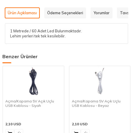
Ürün Açıklaması
Ödeme Seçenekleri
Yorumlar
Tavsiy
1 Metrede / 60 Adet Led Bulunmaktadır.
Lehim yerleri tek tek kesilebilir.
Benzer Ürünler
Açma/Kapama 5V Açık Uçlu
Açma/Kapama 5V Açık Uçlu
USB Kablosu - Siyah
USB Kablosu - Beyaz
2,10
USD
2,10
USD