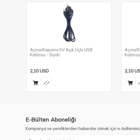
Beyaz
Açma/Kapama 5V Açık Uçlu USB
Açma/Ka
Kablosu - Siyah
Kablosu
2,10
USD
2,10
US
E-Bülten Aboneliği
Kampanya ve yeniliklerden haberdar olmak için e-bültenimi