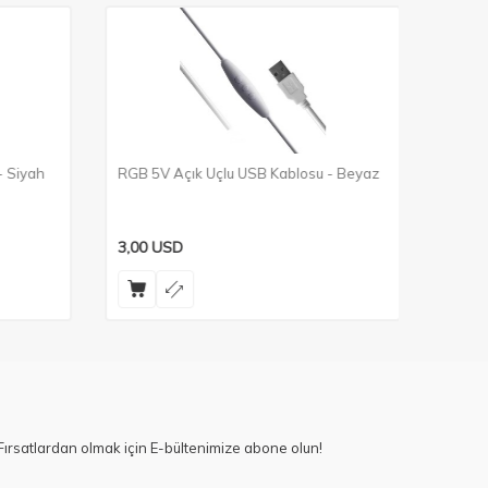
 Siyah
RGB 5V Açık Uçlu USB Kablosu - Beyaz
Açma/
Kablos
3,00
USD
2,10
U
ırsatlardan olmak için E-bültenimize abone olun!