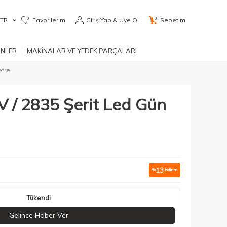
0
0
TR
Favorilerim
Giriş Yap & Üye Ol
Sepetim
ÜNLER
MAKİNALAR VE YEDEK PARÇALARI
etre
 / 2835 Şerit Led Gün
13
%
İndirim
Tükendi
Gelince Haber Ver