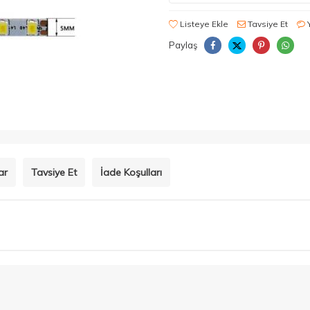
Listeye Ekle
Tavsiye Et
Paylaş
ar
Tavsiye Et
İade Koşulları