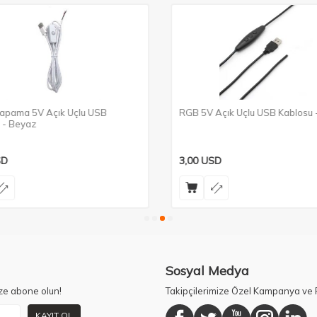
pama 5V Açık Uçlu USB
RGB 5V Açık Uçlu USB Kablosu -
 - Beyaz
D
3,00
USD
Sosyal Medya
ze abone olun!
Takipçilerimize Özel Kampanya ve F
KAYIT OL