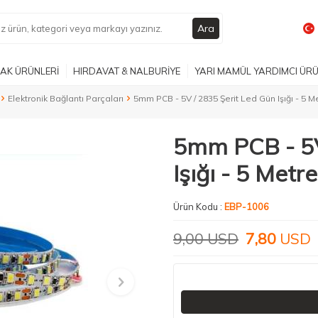
Ara
AK ÜRÜNLERİ
HIRDAVAT & NALBURİYE
YARI MAMÜL YARDIMCI ÜR
Elektronik Bağlantı Parçaları
5mm PCB - 5V / 2835 Şerit Led Gün Işığı - 5 M
5mm PCB - 5V
Işığı - 5 Metre
Ürün Kodu :
EBP-1006
9,00
USD
7,80
USD