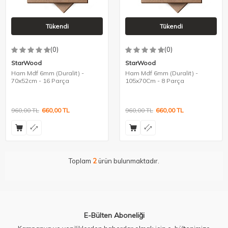
Tükendi
Tükendi
(0)
(0)
StarWood
StarWood
Ham Mdf 6mm (Duralit) -
Ham Mdf 6mm (Duralit) -
70x52cm - 16 Parça
105x70Cm - 8 Parça
960,00
TL
660,00
TL
960,00
TL
660,00
TL
Toplam
2
ürün bulunmaktadır.
E-Bülten Aboneliği