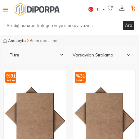
0
0
TR
Ara
Anasayfa
6mm ebatlı mdf
Filtre
%
31
%
31
İndirim
İndirim