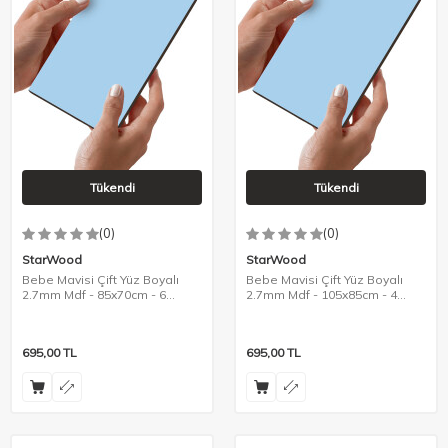
Tükendi
Tükendi
(0)
(0)
StarWood
StarWood
Bebe Mavisi Çift Yüz Boyalı
Bebe Mavisi Çift Yüz Boyalı
2.7mm Mdf - 85x70cm - 6
2.7mm Mdf - 105x85cm - 4
Parça
Parça
695,00
TL
695,00
TL