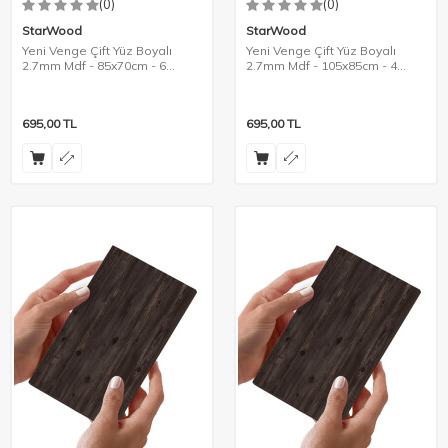
(0)
(0)
StarWood
StarWood
Yeni Venge Çift Yüz Boyalı
Yeni Venge Çift Yüz Boyalı
2.7mm Mdf - 85x70cm - 6
2.7mm Mdf - 105x85cm - 4
Parça
Parça
695,00
TL
695,00
TL