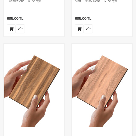
105x85cm - 4 Parça
Mdf - 85x70cm - 6 Parça
695,00
TL
695,00
TL