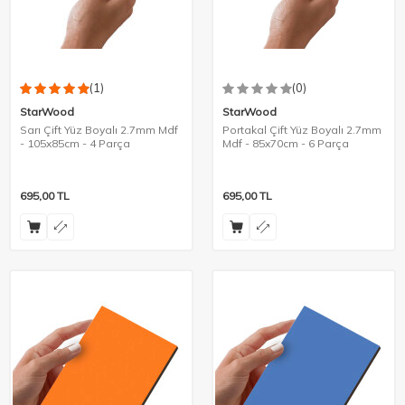
(1)
(0)
StarWood
StarWood
Sarı Çift Yüz Boyalı 2.7mm Mdf
Portakal Çift Yüz Boyalı 2.7mm
- 105x85cm - 4 Parça
Mdf - 85x70cm - 6 Parça
695,00
TL
695,00
TL