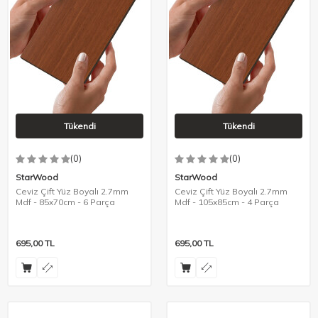
Tükendi
Tükendi
(0)
(0)
StarWood
StarWood
Ceviz Çift Yüz Boyalı 2.7mm
Ceviz Çift Yüz Boyalı 2.7mm
Mdf - 85x70cm - 6 Parça
Mdf - 105x85cm - 4 Parça
695,00
TL
695,00
TL