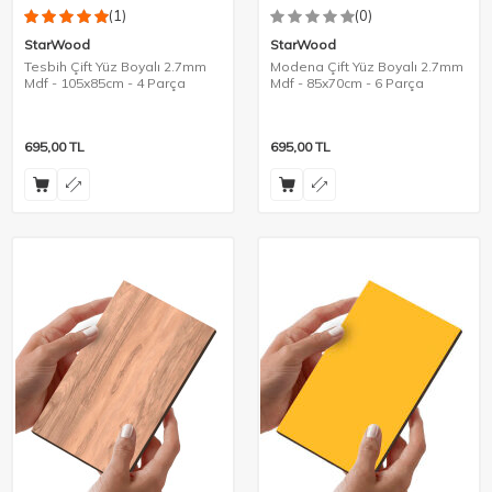
(1)
(0)
StarWood
StarWood
Tesbih Çift Yüz Boyalı 2.7mm
Modena Çift Yüz Boyalı 2.7mm
Mdf - 105x85cm - 4 Parça
Mdf - 85x70cm - 6 Parça
695,00
TL
695,00
TL