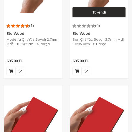
Tükendi
(1)
(0)
StarWood
StarWood
Modena Çift Yüz Boyalı 2.7mm
Sarı Çift Yüz Boyalı 2.7mm Mdf
Mdf - 105x85cm - 4 Parça
- 85x70cm - 6 Parça
695,00
TL
695,00
TL