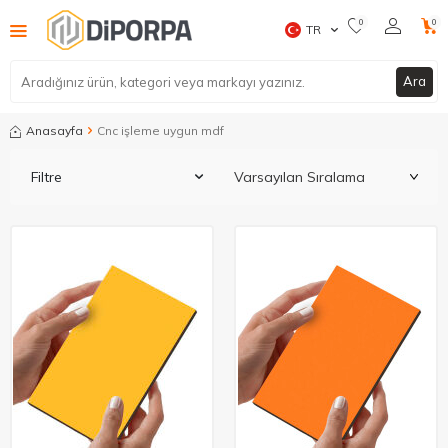
0
0
TR
Ara
Anasayfa
Cnc işleme uygun mdf
Filtre