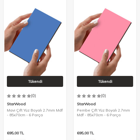
Tükendi
Tükendi
(0)
(0)
StarWood
StarWood
Mavi Çift Yüz Boyalı 2.7mm Mdf
Pembe Çift Yüz Boyalı 2.7mm
- 85x70cm - 6 Parça
Mdf - 85x70cm - 6 Parça
695,00
TL
695,00
TL