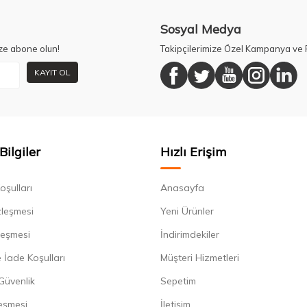
Sosyal Medya
ze abone olun!
Takipçilerimize Özel Kampanya ve F
KAYIT OL
Bilgiler
Hızlı Erişim
oşulları
Anasayfa
zleşmesi
Yeni Ürünler
leşmesi
İndirimdekiler
 İade Koşulları
Müşteri Hizmetleri
 Güvenlik
Sepetim
eşmesi
İletişim