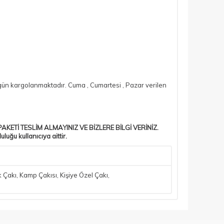
si gün kargolanmaktadır. Cuma , Cumartesi , Pazar verilen
AKETİ TESLİM ALMAYINIZ VE BİZLERE BİLGİ VERİNİZ.
ğu kullanıcıya aittir.
k Çakı
,
Kamp Çakısı
,
Kişiye Özel Çakı
,