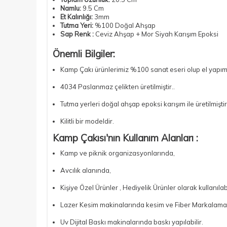
Namlu:
9.5 Cm
Et Kalınlığı:
3mm
Tutma Yeri:
%100 Doğal Ahşap
Sap Renk :
Ceviz Ahşap + Mor Siyah Karışım Epoksi
Önemli Bilgiler:
Kamp Çakı ürünlerimiz %100 sanat eseri olup el yapımı
4034 Paslanmaz çelikten üretilmiştir..
Tutma yerleri doğal ahşap epoksi karışım ile üretilmiştir
Kilitli bir modeldir.
Kamp Çakısı
'nın Kullanım Alanları :
Kamp ve piknik organizasyonlarında,
Avcılık alanında,
Kişiye Özel Ürünler , Hediyelik Ürünler olarak kullanılabi
Lazer Kesim makinalarında kesim ve Fiber Markalamaya 
Uv Dijital Baskı makinalarında baskı yapılabilir.