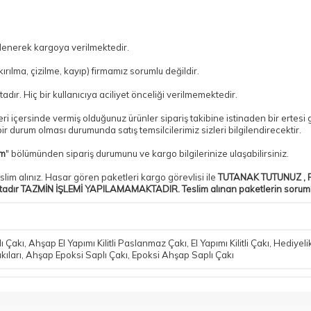
tlenerek kargoya verilmektedir.
ılma, çizilme, kayıp) firmamız sorumlu değildir.
adır. Hiç bir kullanıcıya aciliyet önceliği verilmemektedir.
tleri içersinde vermiş olduğunuz ürünler sipariş takibine istinaden bir erte
r durum olması durumunda satış temsilcilerimiz sizleri bilgilendirecektir.
im
" bölümünden sipariş durumunu ve kargo bilgilerinize ulaşabilirsiniz.
slim alınız. Hasar gören paketleri kargo görevlisi ile
TUTANAK TUTUNUZ , P
tadır TAZMİN İŞLEMİ YAPILAMAMAKTADIR. Teslim alınan paketlerin sorumlulu
ı Çakı
,
Ahşap El Yapımı Kilitli Paslanmaz Çakı
,
El Yapımı Kilitli Çakı
,
Hediyeli
kıları
,
Ahşap Epoksi Saplı Çakı
,
Epoksi Ahşap Saplı Çakı