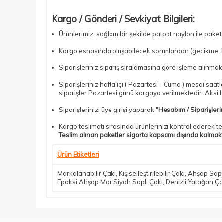
Kargo / Gönderi / Sevkiyat Bilgileri:
Ürünlerimiz, sağlam bir şekilde patpat naylon ile pake
Kargo esnasında oluşabilecek sorunlardan (gecikme, kır
Siparişleriniz sipariş sıralamasına göre işleme alınmakt
Siparişleriniz hafta içi ( Pazartesi - Cuma ) mesai saa
siparişler Pazartesi günü kargaya verilmektedir. Aksi bi
Siparişlerinizi üye girişi yaparak "
Hesabım / Siparişler
Kargo teslimatı sırasında ürünlerinizi kontrol ederek te
Teslim alınan paketler sigorta kapsamı dışında kalmak
Ürün Etiketleri
Markalanabilir Çakı
,
Kişiselleştirilebilir Çakı
,
Ahşap Sapl
Epoksi Ahşap Mor Siyah Saplı Çakı
,
Denizli Yatağan Ça