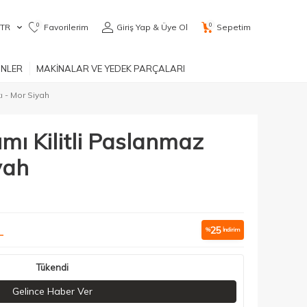
0
0
TR
Favorilerim
Giriş Yap & Üye Ol
Sepetim
ÜNLER
MAKİNALAR VE YEDEK PARÇALARI
ı - Mor Siyah
ımı Kilitli Paslanmaz
yah
L
25
%
İndirim
Tükendi
Gelince Haber Ver