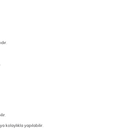
dır.
.
lir.
kolaylıkla yapılabilir.