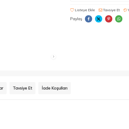
Listeye Ekle
Tavsiye Et
Paylaş
ar
Tavsiye Et
İade Koşulları