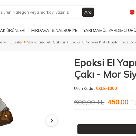
Ara
AK ÜRÜNLERİ
HIRDAVAT & NALBURİYE
YARI MAMÜL YARDIMCI ÜR
lebilir Ürünler
Markalanabilir Çakılar
Epoksi El Yapımı Kilitli Paslanmaz Çak
Epoksi El Yap
Çakı - Mor Si
Ürün Kodu :
CKLE-1000
600,00
TL
450,00
T