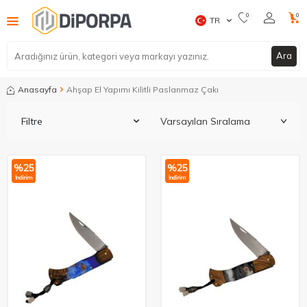
0
0
TR
Ara
Anasayfa
Ahşap El Yapımı Kilitli Paslanmaz Çakı
Filtre
%
25
%
25
İndirim
İndirim