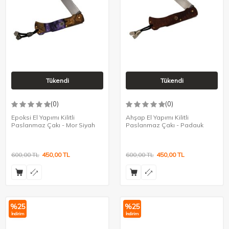
Tükendi
Tükendi
(0)
(0)
Epoksi El Yapımı Kilitli
Ahşap El Yapımı Kilitli
Paslanmaz Çakı - Mor Siyah
Paslanmaz Çakı - Padauk
600,00
TL
450,00
TL
600,00
TL
450,00
TL
%
25
%
25
İndirim
İndirim