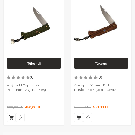
Tükendi
Tükendi
(0)
(0)
Ahşap El Yapımı Kilitli
Ahşap El Yapımı Kilitli
Paslanmaz Çakı - Yeşil
Paslanmaz Çakı - Ceviz
Zebrano
600,00
TL
450,00
TL
600,00
TL
450,00
TL