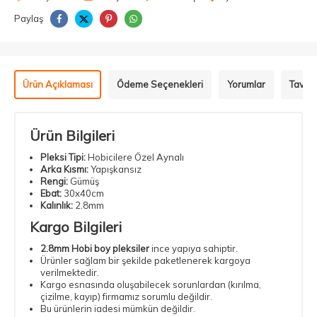
Paylaş
Ürün Açıklaması
Ödeme Seçenekleri
Yorumlar
Tavsiy
Ürün Bilgileri
Pleksi Tipi:
Hobicilere Özel Aynalı
Arka Kısmı:
Yapışkansız
Rengi:
Gümüş
Ebat:
30x40cm
Kalınlık:
2.8mm
Kargo Bilgileri
2.8mm Hobi boy pleksiler
ince yapıya sahiptir.
Ürünler sağlam bir şekilde paketlenerek kargoya
verilmektedir.
Kargo esnasında oluşabilecek sorunlardan (kırılma,
çizilme, kayıp) firmamız sorumlu değildir.
Bu ürünlerin iadesi mümkün değildir.