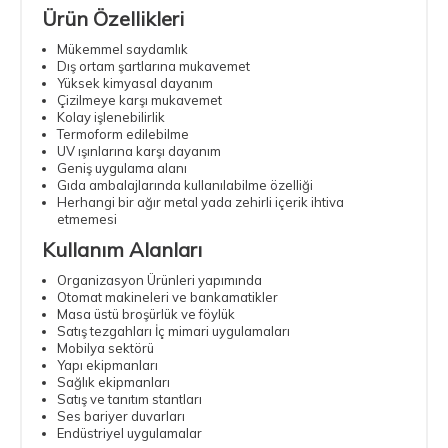
Ürün Özellikleri
Mükemmel saydamlık
Dış ortam şartlarına mukavemet
Yüksek kimyasal dayanım
Çizilmeye karşı mukavemet
Kolay işlenebilirlik
Termoform edilebilme
UV ışınlarına karşı dayanım
Geniş uygulama alanı
Gıda ambalajlarında kullanılabilme özelliği
Herhangi bir ağır metal yada zehirli içerik ihtiva
etmemesi
Kullanım Alanları
Organizasyon Ürünleri yapımında
Otomat makineleri ve bankamatikler
Masa üstü broşürlük ve föylük
Satış tezgahları İç mimari uygulamaları
Mobilya sektörü
Yapı ekipmanları
Sağlık ekipmanları
Satış ve tanıtım stantları
Ses bariyer duvarları
Endüstriyel uygulamalar