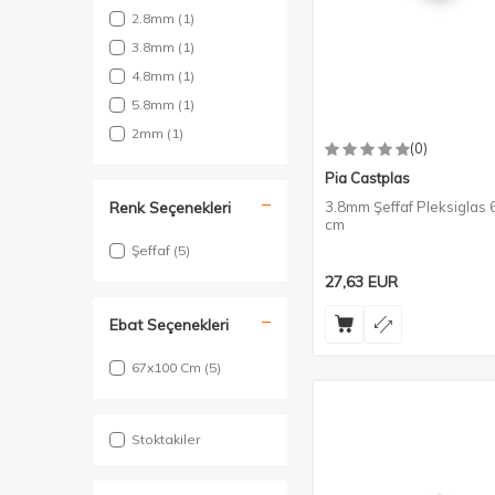
2.8mm
(1)
3.8mm
(1)
4.8mm
(1)
5.8mm
(1)
2mm
(1)
(0)
Pia Castplas
Renk Seçenekleri
3.8mm Şeffaf Pleksiglas
cm
Şeffaf
(5)
27,63
EUR
Ebat Seçenekleri
67x100 Cm
(5)
Stoktakiler