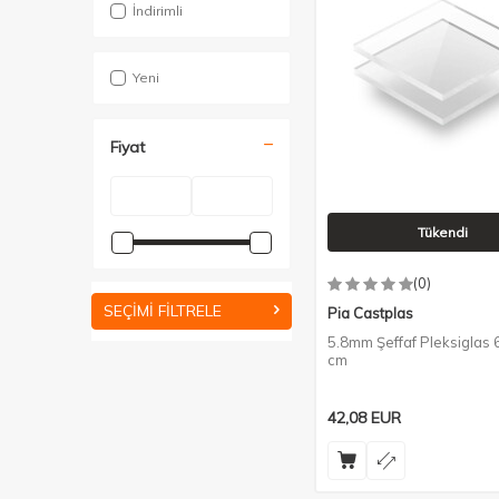
İndirimli
Yeni
Fiyat
Tükendi
(0)
SEÇIMI FILTRELE
Pia Castplas
5.8mm Şeffaf Pleksiglas
cm
42,08
EUR