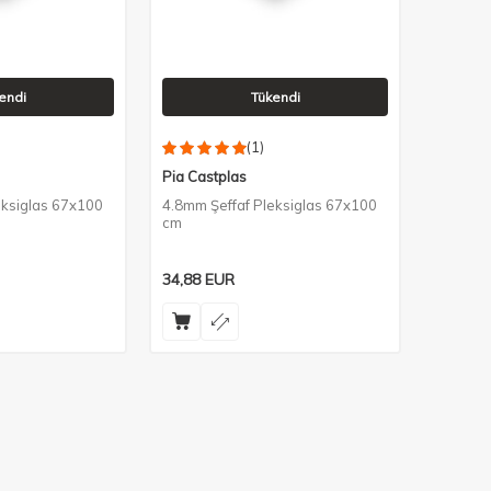
endi
Tükendi
(1)
Pia Castplas
eksiglas 67x100
4.8mm Şeffaf Pleksiglas 67x100
cm
34,88
EUR