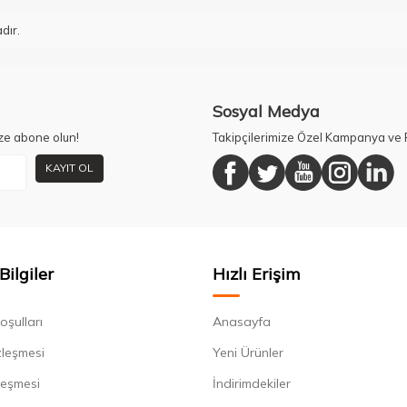
dır.
Sosyal Medya
ze abone olun!
Takipçilerimize Özel Kampanya ve F
KAYIT OL
Bilgiler
Hızlı Erişim
oşulları
Anasayfa
zleşmesi
Yeni Ürünler
leşmesi
İndirimdekiler