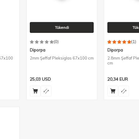
Tükendi
Tük
(0)
(1)
Diporpa
Diporpa
 67x100
2mm Şeffaf Pleksiglas 67x100 cm
2.8mm Şeffaf Pl
cm
25,03
USD
20,34
EUR