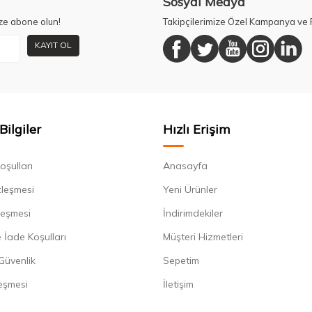
Sosyal Medya
ze abone olun!
Takipçilerimize Özel Kampanya ve F
KAYIT OL
Bilgiler
Hızlı Erişim
oşulları
Anasayfa
zleşmesi
Yeni Ürünler
leşmesi
İndirimdekiler
 İade Koşulları
Müşteri Hizmetleri
 Güvenlik
Sepetim
eşmesi
İletişim