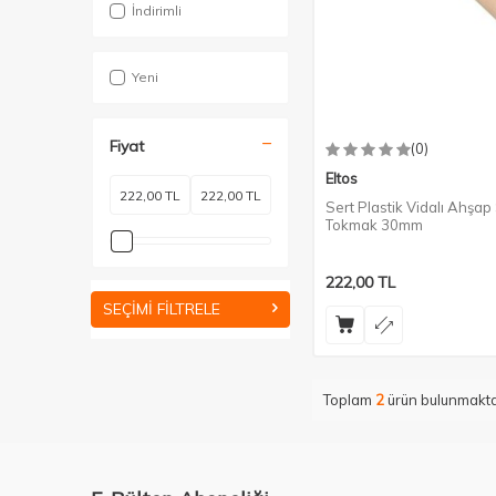
İndirimli
Yeni
Fiyat
(0)
Eltos
Sert Plastik Vidalı Ahşap
Tokmak 30mm
222,00
TL
SEÇIMI FILTRELE
Toplam
2
ürün bulunmakta