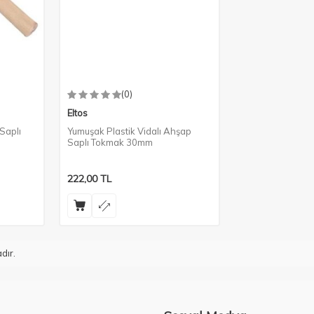
(0)
Eltos
 Saplı
Yumuşak Plastik Vidalı Ahşap
Saplı Tokmak 30mm
222,00
TL
dır.