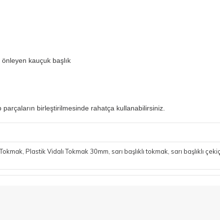
i önleyen kauçuk başlık
çaların birleştirilmesinde rahatça kullanabilirsiniz.
ı Tokmak
,
Plastik Vidalı Tokmak 30mm
,
sarı başlıklı tokmak
,
sarı başlıklı çeki