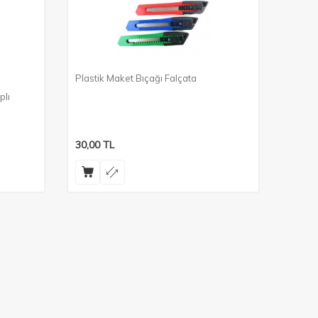
Plastik Maket Bıçağı Falçata
Metal 
plı
30,00
TL
66,00