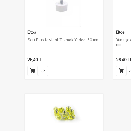
Eltos
Eltos
Sert Plastik Vidalı Tokmak Yedeği 30 mm
Yumuşak 
mm
26,40
TL
26,40
T