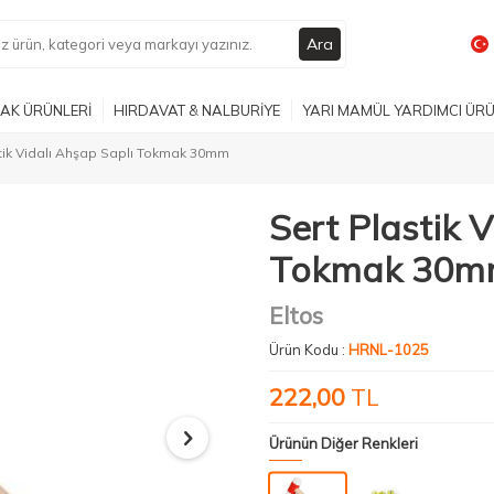
Ara
AK ÜRÜNLERİ
HIRDAVAT & NALBURİYE
YARI MAMÜL YARDIMCI ÜR
stik Vidalı Ahşap Saplı Tokmak 30mm
Sert Plastik 
Tokmak 30
Eltos
Ürün Kodu :
HRNL-1025
222,00
TL
Ürünün Diğer Renkleri