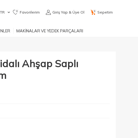
0
0
TR
Favorilerim
Giriş Yap & Üye Ol
Sepetim
ÜNLER
MAKİNALAR VE YEDEK PARÇALARI
Vidalı Ahşap Saplı
mm