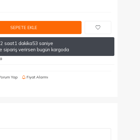
SEPETE EKLE
2 saat
1 dakika
53 saniye
de sipariş verirsen bugün kargoda
da
Yorum Yap
Fiyat Alarmı