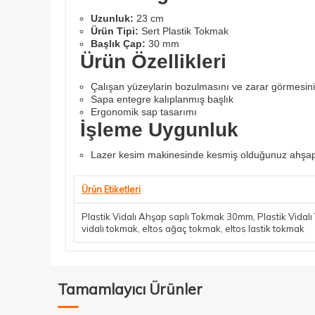
Uzunluk:
23 cm
Ürün Tipi:
Sert Plastik Tokmak
Başlık Çap:
30 mm
Ürün Özellikleri
Çalışan yüzeylarin bozulmasını ve zarar görmesin
Sapa entegre kalıplanmış başlık
Ergonomik sap tasarımı
İşleme Uygunluk
Lazer kesim makinesinde kesmiş olduğunuz ahşap par
Ürün Etiketleri
Plastik Vidalı Ahşap saplı Tokmak 30mm
,
Plastik Vidal
vidalı tokmak
,
eltos ağaç tokmak
,
eltos lastik tokmak
Tamamlayıcı Ürünler