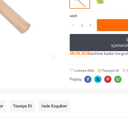
ADET
1
içerisin
08.08.2026
tarihine kadar kargo
Listeye Ekle
Tavsiye Et
Paylaş
ar
Tavsiye Et
İade Koşulları