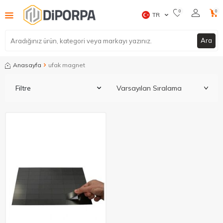
0
0
TR
Ara
Anasayfa
ufak magnet
Filtre