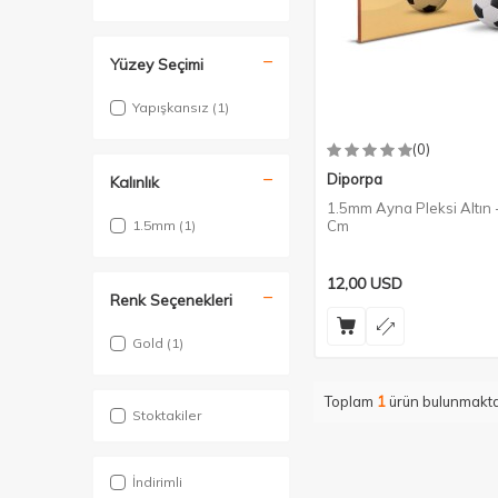
Yüzey Seçimi
Yapışkansız
(1)
(0)
Diporpa
Kalınlık
1.5mm Ayna Pleksi Altın
1.5mm
(1)
Cm
12,00
USD
Renk Seçenekleri
Gold
(1)
Toplam
1
ürün bulunmakta
Stoktakiler
İndirimli