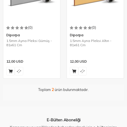
(0)
(0)
Diporpa
Diporpa
1.5mm Ayna Pleksi Gümüş -
1.5mm Ayna Pleksi Altın -
81x61 Cm
81x61 Cm
12,00
USD
12,00
USD
Toplam
2
ürün bulunmaktadır.
E-Bülten Aboneliği