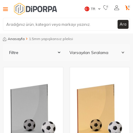
0
0
TR
Ara
Anasayfa
1.5mm yapışkansız pleksi
Filtre