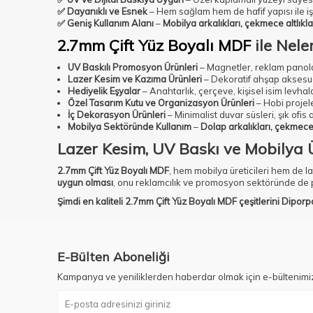
✅ Dayanıklı ve Esnek
– Hem sağlam hem de hafif yapısı ile iş
✅ Geniş Kullanım Alanı
–
Mobilya arkalıkları, çekmece altlıkl
2.7mm Çift Yüz Boyalı MDF
ile Neler
UV Baskılı Promosyon Ürünleri
– Magnetler, reklam panolar
Lazer Kesim ve Kazıma Ürünleri
– Dekoratif ahşap aksesuarl
Hediyelik Eşyalar
– Anahtarlık, çerçeve, kişisel isim levhal
Özel Tasarım Kutu ve Organizasyon Ürünleri
– Hobi projele
İç Dekorasyon Ürünleri
– Minimalist duvar süsleri, şık ofis
Mobilya Sektöründe Kullanım
–
Dolap arkalıkları, çekmece
Lazer Kesim, UV Baskı ve Mobilya 
2.7mm Çift Yüz Boyalı MDF
, hem mobilya üreticileri hem de l
uygun olması
, onu reklamcılık ve promosyon sektöründe de p
Şimdi en kaliteli 2.7mm Çift Yüz Boyalı MDF çeşitlerini
Diporp
E-Bülten Aboneliği
Kampanya ve yeniliklerden haberdar olmak için e-bültenimi