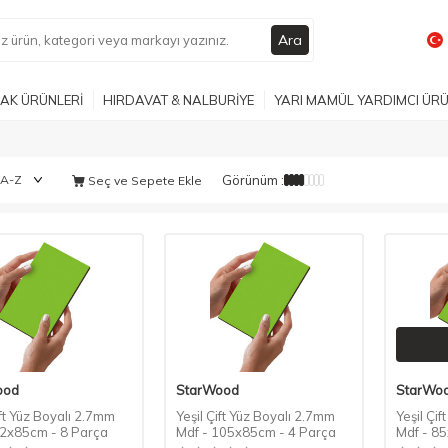
Ara
AK ÜRÜNLERİ
HIRDAVAT & NALBURİYE
YARI MAMÜL YARDIMCI ÜR
Görünüm :
Seç ve Sepete Ekle
ood
StarWood
StarWo
ift Yüz Boyalı 2.7mm
Yeşil Çift Yüz Boyalı 2.7mm
Yeşil Çi
52x85cm - 8 Parça
Mdf - 105x85cm - 4 Parça
Mdf - 8