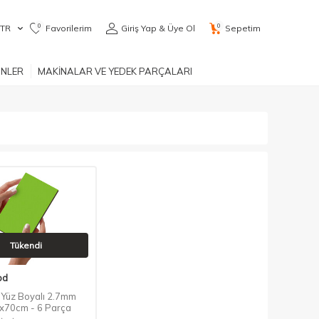
0
0
TR
Favorilerim
Giriş Yap & Üye Ol
Sepetim
ÜNLER
MAKİNALAR VE YEDEK PARÇALARI
Tükendi
od
ft Yüz Boyalı 2.7mm
5x70cm - 6 Parça