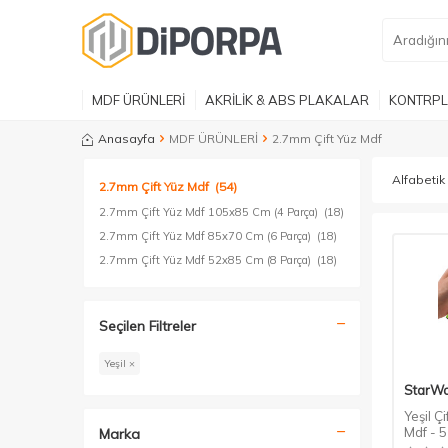
MDF ÜRÜNLERİ
AKRİLİK & ABS PLAKALAR
KONTRPL
Anasayfa
MDF ÜRÜNLERİ
2.7mm Çift Yüz Mdf
2.7mm Çift Yüz Mdf
(54)
2.7mm Çift Yüz Mdf 105x85 Cm (4 Parça)
(18)
2.7mm Çift Yüz Mdf 85x70 Cm (6 Parça)
(18)
2.7mm Çift Yüz Mdf 52x85 Cm (8 Parça)
(18)
Seçilen Filtreler
Yeşil ×
StarW
Yeşil Ç
Mdf - 
Marka