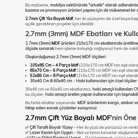
Bu malzeme,
mobilya sektöründe "arkalık" olarak adlandırılan
kazıma ve promosyon ürünleri yapımı için de mükemmel bir 
2.7mm Çift Yüz Boyalı Mdf
, her iki yüzeyinin de özel boya 
işçilik gerektiren projeler için idealdir.
2.7mm (3mm) MDF Ebatları ve Kulla
2.7mm (3mm)
MDF
ürünleri 210x170 cm ebatlarında üretilme
ölçüde sunarak
hem işleme kolaylığı sağlıyoruz hem de nakli
Oluşturduğumuz 2.7mm (3mm) MDF ölçüleri:
105x85 Cm – 4 Parça Mdf
(210x170 cm MDF’nin eşit olara
85x70 Cm – 6 Parça Mdf
(210x170 cm MDF’nin eşit olarak
52x85 Cm – 8 Parça Mdf
(210x170 cm MDF’nin eşit olarak
30x40 Cm & 60x40 cm
–
Hobi kullanıcıları için özel ölçüler
30x40 cm ve 60x40 cm ebatlarımız,
hobi amaçlı kullanılan CN
bu ölçüler,
hobi amaçlı üretim yapan kullanıcılar için taşınabil
Bu farklı ebatlar sayesinde,
MDF ürünlerinin kargo, ambar ve
hitap eden esnek çözümler sunuyoruz
.
2.7mm Çift Yüz Boyalı MDF
’nin Öne 
✅ Çift Taraflı Boyalı Yüzey
– Her iki yüzü de pürüzsüz ve renkl
✅ Lazer Kesim İçin Uygun
– Net ve temiz kenarlar oluşturara
✅ UV ve Dijital Baskıya Uygun
– Özel kaplamalı yüzeyi sayesin