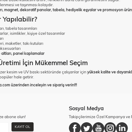
lenmesi ve taşınması kolaydır.
arı, magnet, dekoratif panolar, tabela, hediyelik eşyalar ve promosyon ürünle
 Yapılabilir?
ı, tabela tasarımları
ar, isimlikler, kişiye özel tasarımlar
arı
ri, maketler, takı kutuları
 aksesuarları
 altları, panel kaplamalar
Üretimi İçin Mükemmel Seçim
azer kesim ve UV baskı sektöründe çalışanlar için
yüksek kalite ve dayanıkl
opüler hale getirir.
a.com
üzerinden inceleyin ve sipariş verin!!!
Sosyal Medya
ze abone olun!
Takipçilerimize Özel Kampanya ve F
KAYIT OL