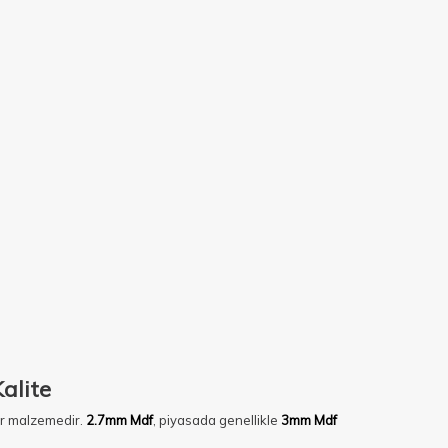
alite
bir malzemedir.
2.7mm Mdf
, piyasada genellikle
3mm Mdf