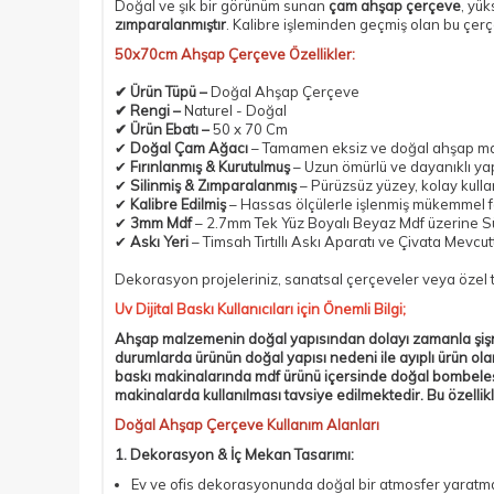
Doğal ve şık bir görünüm sunan
çam
ahşap çerçeve
, yük
zımparalanmıştır
. Kalibre işleminden geçmiş olan bu çerç
50x70cm Ahşap Çerçeve Özellikler:
✔
Ürün Tüpü
–
Doğal Ahşap Çerçeve
✔
Rengi
–
Naturel - Doğal
✔
Ürün Ebatı
–
50 x 70 Cm
✔
Doğal Çam Ağacı
– Tamamen eksiz ve doğal ahşap m
✔
Fırınlanmış & Kurutulmuş
– Uzun ömürlü ve dayanıklı ya
✔
Silinmiş & Zımparalanmış
– Pürüzsüz yüzey, kolay kull
✔
Kalibre Edilmiş
– Hassas ölçülerle işlenmiş mükemmel 
✔
3mm Mdf
–
2.7mm Tek Yüz Boyalı Beyaz Mdf
üzerine Sü
✔
Askı Yeri
–
Timsah Tırtıllı Askı Aparatı
ve Çivata Mevcutt
Dekorasyon projeleriniz, sanatsal çerçeveler veya özel ta
Uv Dijital Baskı Kullanıcıları için Önemli Bilgi;
Ahşap malzemenin doğal yapısından dolayı zamanla şişme,
durumlarda ürünün doğal yapısı nedeni ile ayıplı ürün ol
baskı makinalarında mdf ürünü içersinde doğal bombeleş
makinalarda kullanılması tavsiye edilmektedir. Bu özelli
Doğal Ahşap Çerçeve Kullanım Alanları
1. Dekorasyon & İç Mekan Tasarımı:
Ev ve ofis dekorasyonunda doğal bir atmosfer yaratmak 