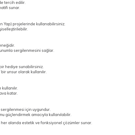
 tercih edilir.
atifi sunar.
in Yap) projelerinde kullanabilirsiniz.
lleştirilebilir.
eneğidir.
sunumla sergilenmesini sağlar.
ir hediye sunabilirsiniz.
ir unsur olarak kullanılır.
kullanılır.
ava katar.
de sergilenmesi için uygundur.
u güçlendirmek amacıyla kullanılabilir.
 her alanda estetik ve fonksiyonel çözümler sunar.