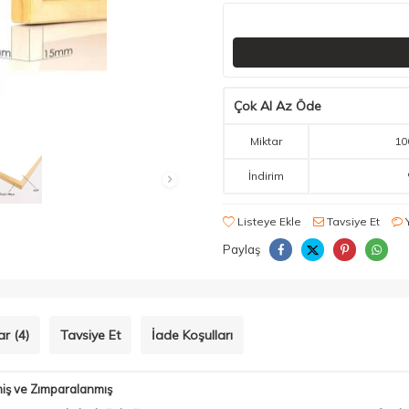
Çok Al Az Öde
Miktar
10
İndirim
Listeye Ekle
Tavsiye Et
Paylaş
r (4)
Tavsiye Et
İade Koşulları
iş ve Zımparalanmış