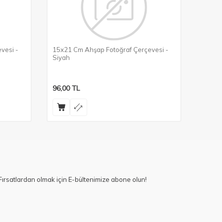
vesi -
15x21 Cm Ahşap Fotoğraf Çerçevesi -
10x15
Siyah
Siyah
96,00
TL
114,0
ırsatlardan olmak için E-bültenimize abone olun!