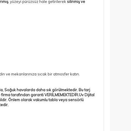
anmış
, yüzeyi pürüzsüz hale getirilerek
silinmiş ve
din ve mekanlarınıza sıcak bir atmosfer katın.
da, Soğuk havalarda daha sık görülmektedir. Bu tarj
m) firma tarafından garanti VERİLMEMEKTEDİR.Uv Dijital
ldir. Önlem olarak vakumlu tabla veya sensörlü
edir.