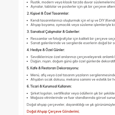
Rustik, modern veya klasik tarzda duvar süslemelerinde
Aynalar, tablolar ve posterler için şık bir çerçeve altern
2. Kişisel & Özel Tasarımlar:
Kendi tasarımlarınızı oluşturmak için el işi ve DIY (Kend
Ahşap boyama, oymacılık veya süsleme işlemleriyle kişise
3. Sanatsal Çalışmalar & Galeriler:
Ressamlar ve fotoğrafçılar için kaliteli bir çerçeve seç
Sanat galerilerinde ve sergilerde eserlerin doğal bir 
4. Hediye & Özel Günler:
Sevdiklerinize özel anılarınızı çerçeveleyerek anlamlı b
Düğün, nişan, doğum günü gibi özel günlerde dekoratif b
5. Kafe & Restoran Dekorasyonu:
Menü, afiş veya özel tasarım yazıların sergilenmesinde 
Ahşabın sıcak dokusu, mekana samimi ve estetik bir h
6. Ticari & Kurumsal Kullanım:
Şirket logoları, sertifikalar veya ödüllerin şık bir şekil
Mağaza vitrinlerinde ve fuar standlarında görsel sunum
Doğal ahşap çerçeveler, dayanıklılığı ve şık görünümüyle
Doğal Ahşap Çerçeve Gönderimi;