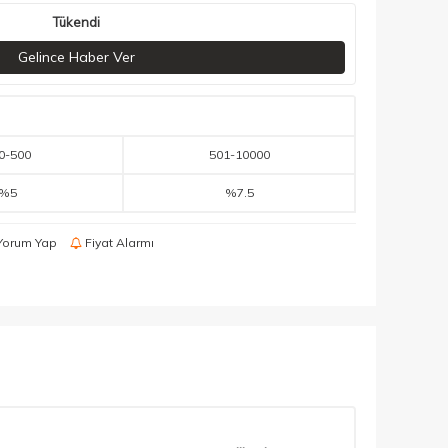
Tükendi
Gelince Haber Ver
0
-
500
501
-
10000
%5
%7.5
Yorum Yap
Fiyat Alarmı