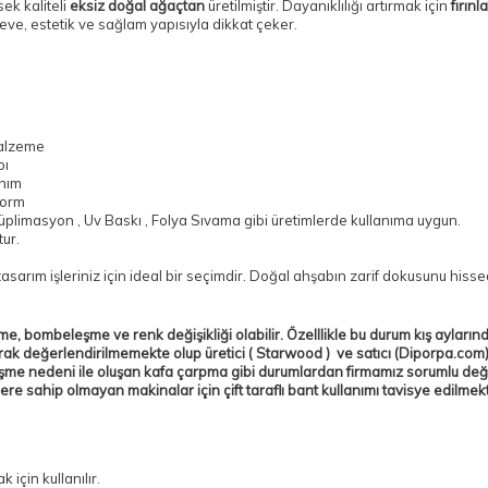
sek kaliteli
eksiz doğal ağaçtan
üretilmiştir. Dayanıklılığı artırmak için
fırınl
eve, estetik ve sağlam yapısıyla dikkat çeker.
alzeme
pı
anım
form
plimasyon , Uv Baskı , Folya Sıvama gibi üretimlerde kullanıma uygun.
ur.
sarım işleriniz için ideal bir seçimdir. Doğal ahşabın zarif dokusunu hisse
 bombeleşme ve renk değişikliği olabilir. Özelllikle bu durum kış ayların
arak değerlendirilmemekte olup üretici ( Starwood ) ve satıcı (Diporpa.co
me nedeni ile oluşan kafa çarpma gibi durumlardan firmamız sorumlu deği
klere sahip olmayan makinalar için
çift taraflı bant
kullanımı tavisye edilmekt
için kullanılır.