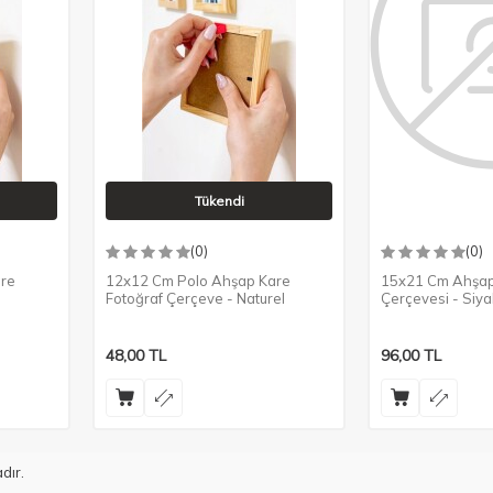
Tükendi
(0)
(0)
re
12x12 Cm Polo Ahşap Kare
15x21 Cm Ahşap
Fotoğraf Çerçeve - Naturel
Çerçevesi - Siy
48,00
TL
96,00
TL
dır.