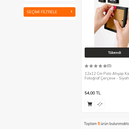
SEÇIMI FILTRELE
Tükendi
(0)
12x12 Cm Polo Ahşap Ka
Fotoğraf Çerçeve - Siyah
54,00
TL
Toplam
8
ürün bulunmakta