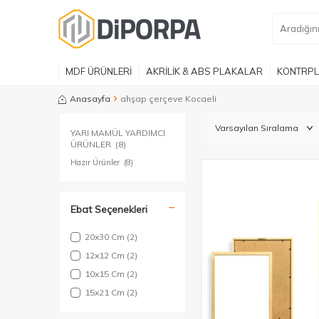
MDF ÜRÜNLERİ
AKRİLİK & ABS PLAKALAR
KONTRPL
Anasayfa
ahşap çerçeve Kocaeli​
YARI MAMÜL YARDIMCI
ÜRÜNLER
(8)
Hazır Ürünler
(8)
Ebat Seçenekleri
20x30 Cm
(2)
12x12 Cm
(2)
10x15 Cm
(2)
15x21 Cm
(2)