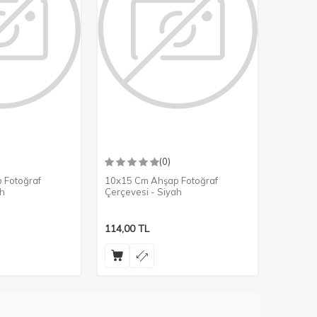
(0)
 Fotoğraf
10x15 Cm Ahşap Fotoğraf
ah
Çerçevesi - Siyah
114,00
TL