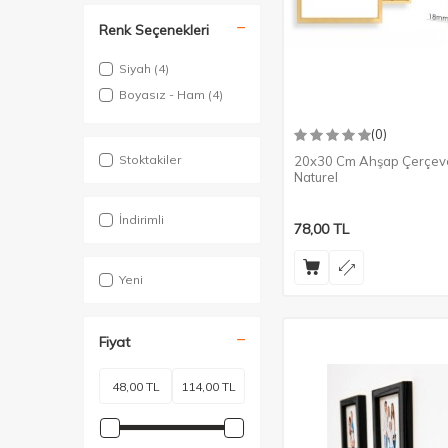
Renk Seçenekleri
Siyah
(4)
Boyasız - Ham
(4)
(0)
Stoktakiler
20x30 Cm Ahşap Çerçev
Naturel
İndirimli
78,00
TL
Yeni
Fiyat