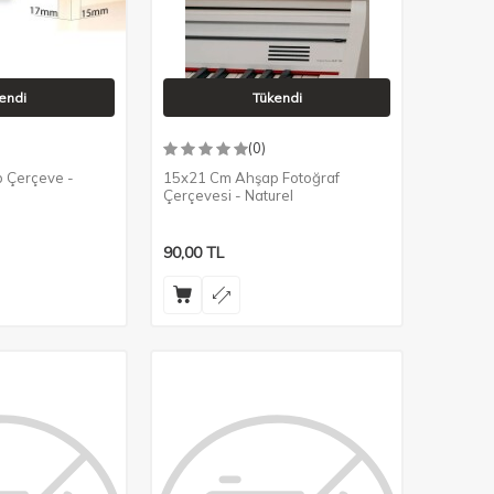
endi
Tükendi
(0)
 Çerçeve -
15x21 Cm Ahşap Fotoğraf
Çerçevesi - Naturel
90,00
TL