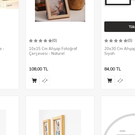
Tük
(0)
(0)
e -
10x15 Cm Ahşap Fotoğraf
20x30 Cm Ahşap
Çerçevesi - Naturel
Siyah
108,00
TL
84,00
TL