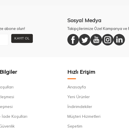
Sosyal Medya
ze abone olun!
Takipçilerimize Özel Kampanya ve F
KAYIT OL
Bilgiler
Hızlı Erişim
oşulları
Anasayfa
zleşmesi
Yeni Ürünler
leşmesi
İndirimdekiler
 İade Koşulları
Müşteri Hizmetleri
 Güvenlik
Sepetim