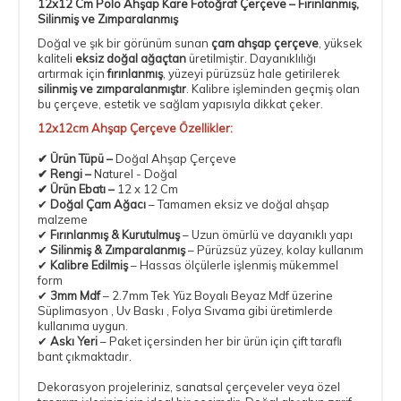
12x12 Cm Polo Ahşap Kare Fotoğraf Çerçeve – Fırınlanmış,
Silinmiş ve Zımparalanmış
Doğal ve şık bir görünüm sunan
çam
ahşap çerçeve
, yüksek
kaliteli
eksiz doğal ağaçtan
üretilmiştir. Dayanıklılığı
artırmak için
fırınlanmış
, yüzeyi pürüzsüz hale getirilerek
silinmiş ve zımparalanmıştır
. Kalibre işleminden geçmiş olan
bu çerçeve, estetik ve sağlam yapısıyla dikkat çeker.
12x12cm Ahşap Çerçeve Özellikler:
✔
Ürün Tüpü
–
Doğal Ahşap Çerçeve
✔
Rengi
–
Naturel - Doğal
✔
Ürün Ebatı
–
12 x 12 Cm
✔
Doğal Çam Ağacı
– Tamamen eksiz ve doğal ahşap
malzeme
✔
Fırınlanmış & Kurutulmuş
– Uzun ömürlü ve dayanıklı yapı
✔
Silinmiş & Zımparalanmış
– Pürüzsüz yüzey, kolay kullanım
✔
Kalibre Edilmiş
– Hassas ölçülerle işlenmiş mükemmel
form
✔
3mm Mdf
–
2.7mm Tek Yüz Boyalı Beyaz Mdf
üzerine
Süplimasyon , Uv Baskı , Folya Sıvama gibi üretimlerde
kullanıma uygun.
✔
Askı Yeri
– Paket içersinden her bir ürün için
çift taraflı
bant
çıkmaktadır.
Dekorasyon projeleriniz, sanatsal çerçeveler veya özel