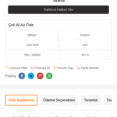
Tükendi
Gelince Haber Ver
Çok Al Az Öde
Miktar
İndirim
100
-
500
%5
501
-
10000
%7.5
Listeye Ekle
Tavsiye Et
Yorum Yap
Fiyat Alarmı
Paylaş
Ürün Açıklaması
Ödeme Seçenekleri
Yorumlar
Tavsiy