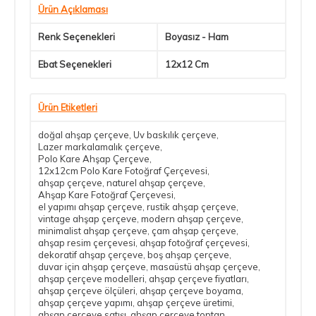
Ürün Açıklaması
Renk Seçenekleri
Boyasız - Ham
Ebat Seçenekleri
12x12 Cm
Ürün Etiketleri
doğal ahşap çerçeve
,
Uv baskılık çerçeve
,
Lazer markalamalık çerçeve
,
Polo Kare Ahşap Çerçeve
,
12x12cm Polo Kare Fotoğraf Çerçevesi
,
ahşap çerçeve
,
naturel ahşap çerçeve
,
Ahşap Kare Fotoğraf Çerçevesi
,
el yapımı ahşap çerçeve​
,
rustik ahşap çerçeve​
,
vintage ahşap çerçeve​
,
modern ahşap çerçeve​
,
minimalist ahşap çerçeve​
,
çam ahşap çerçeve​
,
ahşap resim çerçevesi​
,
ahşap fotoğraf çerçevesi​
,
dekoratif ahşap çerçeve​
,
boş ahşap çerçeve​
,
duvar için ahşap çerçeve​
,
masaüstü ahşap çerçeve​
,
ahşap çerçeve modelleri​
,
ahşap çerçeve fiyatları​
,
ahşap çerçeve ölçüleri​
,
ahşap çerçeve boyama​
,
ahşap çerçeve yapımı​
,
ahşap çerçeve üretimi​
,
ahşap çerçeve satışı​
,
ahşap çerçeve toptan​
,