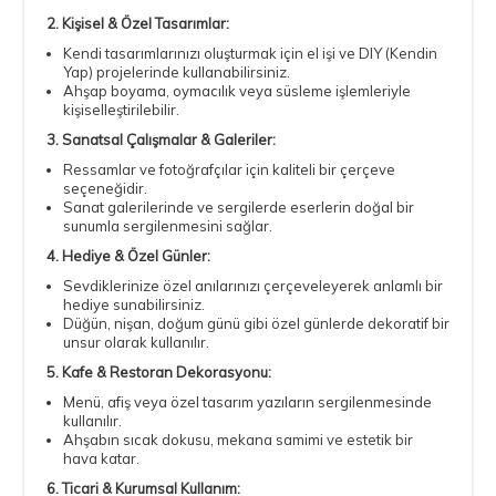
2. Kişisel & Özel Tasarımlar:
Kendi tasarımlarınızı oluşturmak için el işi ve DIY (Kendin
Yap) projelerinde kullanabilirsiniz.
Ahşap boyama, oymacılık veya süsleme işlemleriyle
kişiselleştirilebilir.
3. Sanatsal Çalışmalar & Galeriler:
Ressamlar ve fotoğrafçılar için kaliteli bir çerçeve
seçeneğidir.
Sanat galerilerinde ve sergilerde eserlerin doğal bir
sunumla sergilenmesini sağlar.
4. Hediye & Özel Günler:
Sevdiklerinize özel anılarınızı çerçeveleyerek anlamlı bir
hediye sunabilirsiniz.
Düğün, nişan, doğum günü gibi özel günlerde dekoratif bir
unsur olarak kullanılır.
5. Kafe & Restoran Dekorasyonu:
Menü, afiş veya özel tasarım yazıların sergilenmesinde
kullanılır.
Ahşabın sıcak dokusu, mekana samimi ve estetik bir
hava katar.
6. Ticari & Kurumsal Kullanım: