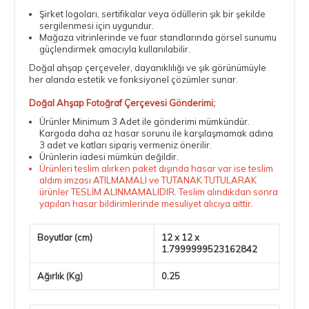
Şirket logoları, sertifikalar veya ödüllerin şık bir şekilde
sergilenmesi için uygundur.
Mağaza vitrinlerinde ve fuar standlarında görsel sunumu
güçlendirmek amacıyla kullanılabilir.
Doğal ahşap çerçeveler, dayanıklılığı ve şık görünümüyle
her alanda estetik ve fonksiyonel çözümler sunar.
Doğal Ahşap Fotoğraf Çerçevesi Gönderimi;
Ürünler Minimum 3 Adet ile gönderimi mümkündür.
Kargoda daha az hasar sorunu ile karşılaşmamak adına
3 adet ve katları sipariş vermeniz önerilir.
Ürünlerin iadesi mümkün değildir.
Ürünleri teslim alırken paket dışında hasar var ise teslim
aldım imzası ATILMAMALI ve TUTANAK TUTULARAK
ürünler TESLİM ALINMAMALIDIR. Teslim alındıkdan sonra
yapılan hasar bildirimlerinde mesuliyet alıcıya aittir.
Boyutlar (cm)
12 x 12 x
1.7999999523162842
Ağırlık (Kg)
0.25