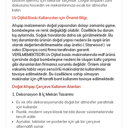
tasarım işleriniz için ideal bir seçimdir. Doğal ahşabın zarif
dokusunu hissedin ve mekanlarınıza sıcak bir atmosfer
katın.
Uv Dijital Baskı Kullanıcıları için Önemli Bilgi;
Ahşap malzemenin doğal yapısından dolayı zamanla şişme,
bombeleşme ve renk değişikliği olabilir. Özelllikle bu durum
kış aylarında, Soğuk havalarda daha sık görülmektedir. Bu
tarj durumlarda ürünün doğal yapısı nedeni ile ayıplı ürün
olarak değerlendirilmemekte olup üretici ( Starwood ) ve
satıcı (Diporpa.com) firma tarafından garanti
VERİLMEMEKTEDİR.Uv Dijital baskı makinalarında mdf ürünü
içersinde doğal bombeleşme nedeni ile oluşan kafa çarpma
gibi durumlardan firmamız sorumlu değildir. Önlem olarak
vakumlu tabla veya sensörlü makinalarda kullanılması
tavsiye edilmektedir. Bu özelliklere sahip olmayan
makinalar için
çift taraflı bant
kullanımı tavisye edilmektedir.
Doğal Ahşap Çerçeve Kullanım Alanları
1. Dekorasyon & İç Mekan Tasarımı:
Ev ve ofis dekorasyonunda doğal bir atmosfer yaratmak
için kullanılır.
Rustik, modern veya klasik tarzda duvar süslemelerinde
tercih edilir.
Aynalar, tablolar ve posterler için şık bir çerçeve
alternatifi sunar.