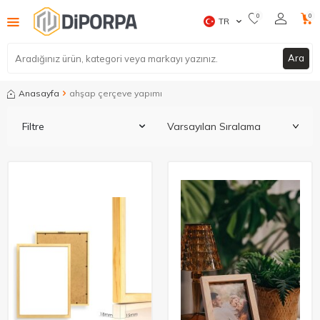
0
0
TR
Ara
Anasayfa
ahşap çerçeve yapımı​
Filtre