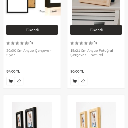
Tükendi
Tükendi
(0)
(0)
20x30 Cm Ahşap Çerçeve -
15x21 Cm Ahşap Fotoğraf
Siyah
Çerçevesi - Naturel
84,00
TL
90,00
TL