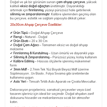
Doğal ve şık bir görünüm sunan
çam
ahşap çerçeve
, yüksek
kaliteli
eksiz doğal ağaçtan
üretilmiştir. Dayanıklılığı
artırmak için
fırınlanmış
, yüzeyi pürüzsüz hale getirilerek
silinmiş ve zımparalanmıştır
. Kalibre işleminden geçmiş olan
bu çerçeve, estetik ve sağlam yapısıyla dikkat çeker.
20x30cm Ahşap Çerçeve Özellikler:
✔
Ürün Tüpü
–
Doğal Ahşap Çerçeve
✔
Rengi
–
Naturel - Doğal
✔
Ürün Ebatı
–
20 x 30 Cm
✔
Doğal Çam Ağacı
– Tamamen eksiz ve doğal ahşap
malzeme
✔
Fırınlanmış & Kurutulmuş
– Uzun ömürlü ve dayanıklı yapı
✔
Silinmiş & Zımparalanmış
– Pürüzsüz yüzey, kolay kullanım
✔
Kalibre Edilmiş
– Hassas ölçülerle işlenmiş mükemmel
form
✔
3mm Mdf
–
2.7mm Tek Yüz Boyalı Beyaz Mdf
üzerine
Süplimasyon , Uv Baskı , Folya Sıvama gibi üretimlerde
kullanıma uygun.
✔
Askı Yeri
–
Timsah Tırtıllı Askı Aparatı
ve Çivata Mevcuttur.
Dekorasyon projeleriniz, sanatsal çerçeveler veya özel
tasarım işleriniz için ideal bir seçimdir. Doğal ahşabın zarif
dokusunu hissedin ve mekanlarınıza sıcak bir atmosfer
katın.