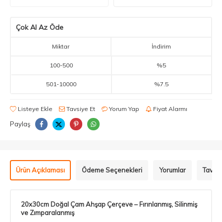
Çok Al Az Öde
Miktar
İndirim
100
-
500
%5
501
-
10000
%7.5
Listeye Ekle
Tavsiye Et
Yorum Yap
Fiyat Alarmı
Paylaş
Ürün Açıklaması
Ödeme Seçenekleri
Yorumlar
Tavsiy
20x30cm Doğal Çam Ahşap Çerçeve – Fırınlanmış, Silinmiş
ve Zımparalanmış