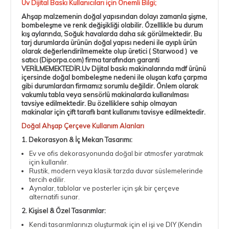
Uv Dijital Baskı Kullanıcıları için Önemli Bilgi;
Ahşap malzemenin doğal yapısından dolayı zamanla şişme,
bombeleşme ve renk değişikliği olabilir. Özelllikle bu durum
kış aylarında, Soğuk havalarda daha sık görülmektedir. Bu
tarj durumlarda ürünün doğal yapısı nedeni ile ayıplı ürün
olarak değerlendirilmemekte olup üretici ( Starwood ) ve
satıcı (Diporpa.com) firma tarafından garanti
VERİLMEMEKTEDİR.Uv Dijital baskı makinalarında mdf ürünü
içersinde doğal bombeleşme nedeni ile oluşan kafa çarpma
gibi durumlardan firmamız sorumlu değildir. Önlem olarak
vakumlu tabla veya sensörlü makinalarda kullanılması
tavsiye edilmektedir. Bu özelliklere sahip olmayan
makinalar için
çift taraflı bant
kullanımı tavisye edilmektedir.
Doğal Ahşap Çerçeve Kullanım Alanları
1. Dekorasyon & İç Mekan Tasarımı:
Ev ve ofis dekorasyonunda doğal bir atmosfer yaratmak
için kullanılır.
Rustik, modern veya klasik tarzda duvar süslemelerinde
tercih edilir.
Aynalar, tablolar ve posterler için şık bir çerçeve
alternatifi sunar.
2. Kişisel & Özel Tasarımlar:
Kendi tasarımlarınızı oluşturmak için el işi ve DIY (Kendin