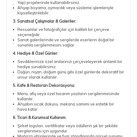
Yap) projelerinde kullanabilirsiniz.
Ahşap boyama, oymacılık veya süsleme işlemleriyle
kişiselleştirilebilir.
3. Sanatsal Çalışmalar & Galeriler:
Ressamlar ve fotoğrafçılar için kaliteli bir çerçeve
seçeneğidir.
Sanat galerilerinde ve sergilerde eserlerin doğal bir
sunumla sergilenmesini sağlar.
4. Hediye & Özel Günler:
Sevdiklerinize özel anılarınızı çerçeveleyerek anlamlı bir
hediye sunabilirsiniz.
Düğün, nişan, doğum günü gibi özel günlerde dekoratif bir
unsur olarak kullanılır.
5. Kafe & Restoran Dekorasyonu:
Menü, afiş veya özel tasarım yazıların sergilenmesinde
kullanılır.
Ahşabın sıcak dokusu, mekana samimi ve estetik bir
hava katar.
6. Ticari & Kurumsal Kullanım:
Şirket logoları, sertifikalar veya ödüllerin şık bir şekilde
sergilenmesi için uygundur.
Mağaza vitrinlerinde ve fuar standlarında görsel sunumu