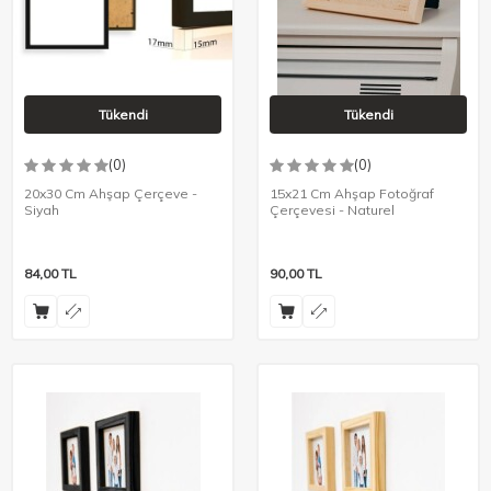
Tükendi
Tükendi
(0)
(0)
20x30 Cm Ahşap Çerçeve -
15x21 Cm Ahşap Fotoğraf
Siyah
Çerçevesi - Naturel
84,00
TL
90,00
TL