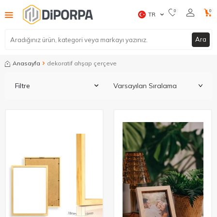
0
0
TR
Ara
Anasayfa
dekoratif ahşap çerçeve​
Filtre