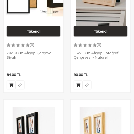
Tükendi
Tükendi
(0)
(0)
20x30 Cm Ahşap Çerçeve -
15x21 Cm Ahşap Fotoğraf
Siyah
Çerçevesi - Naturel
84,00
TL
90,00
TL