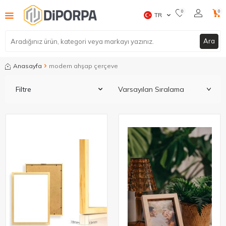
0
0
TR
Ara
Anasayfa
modern ahşap çerçeve​
Filtre