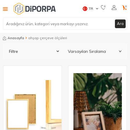
0
0
TR
Ara
Anasayfa
ahşap çerçeve ölçüleri​
Filtre