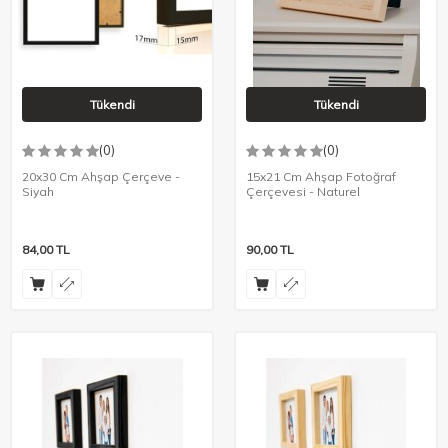
Tükendi
Tükendi
(0)
(0)
20x30 Cm Ahşap Çerçeve -
15x21 Cm Ahşap Fotoğraf
Siyah
Çerçevesi - Naturel
84,00
TL
90,00
TL