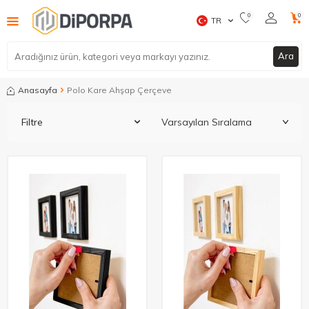
0
0
TR
Ara
Anasayfa
Polo Kare Ahşap Çerçeve
Filtre