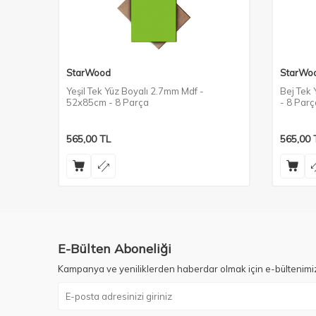
StarWood
StarWo
Yeşil Tek Yüz Boyalı 2.7mm Mdf -
Bej Tek
52x85cm - 8 Parça
- 8 Parç
565,00
TL
565,00
E-Bülten Aboneliği
Kampanya ve yeniliklerden haberdar olmak için e-bültenimi