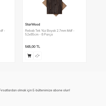
StarWood
StarW
df -
Rebab Tek Yüz Boyalı 2.7mm Mdf -
Keçe T
52x85cm - 8 Parça
52x85
565,00
TL
565,0
ırsatlardan olmak için E-bültenimize abone olun!