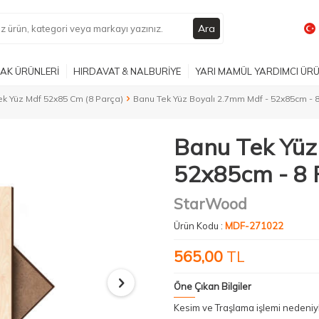
Ara
AK ÜRÜNLERİ
HIRDAVAT & NALBURİYE
YARI MAMÜL YARDIMCI ÜR
k Yüz Mdf 52x85 Cm (8 Parça)
Banu Tek Yüz Boyalı 2.7mm Mdf - 52x85cm - 
Banu Tek Yüz
52x85cm - 8 
StarWood
Ürün Kodu :
MDF-271022
565,00
TL
Öne Çıkan Bilgiler
Kesim ve Traşlama işlemi nedeni