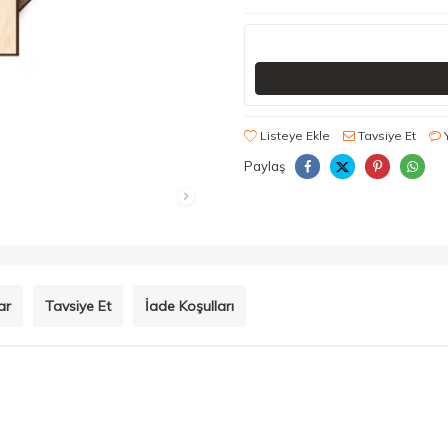
Listeye Ekle
Tavsiye Et
Paylaş
ar
Tavsiye Et
İade Koşulları