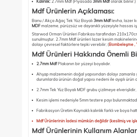
Kalınlık:
2.7mm Mdf (Piyasada
3mm Mdf
olarak bilinir.)
Mdf Ürünlerin Açıklaması:
Banu / Akça Ağaç Tek Yüz Boyalı
3mm Mdf
levha,
lazer 
MDF
malzeme, pürüzsüz ve dayanıklı yüzeyiyle hassas işl
Starwod Orman Ürünleri Fabrikası tarafından 210x170cm
sunulmuştur.
2.7mm Mdf
ürünleri lazer kesim makinelerin
dolayı çevresel faktörlere tepki verebilir; (
Bombeleşme , 
Mdf Ürünleri Hakkında Önemli Bi
2.7mm Mdf
Plakanın bir yüzeyi boyalıdır.
Ahşap malzemenin doğal yapısından dolayı zamanla şişm
durumlarda ürünün doğal yapısı nedeni ile ayıplı ürün 
2.7mm Tek Yüz Boyalı MDF
grubu çizilmeye elverişlidir
Kesim işlemi nedeniyle 5mm testere payı bulunmaktadı
Fabrikasyon Üretim Kaynaklı kalınlık farklı ve boya hat
Mdf Ürünlerinin İadesi mümkün değildir (kesilmiş ve işl
Mdf Ürünlerinin Kullanım Alanları