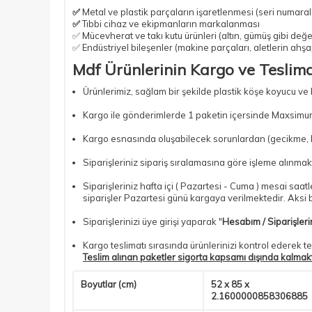
✅
Metal ve plastik parçaların işaretlenmesi (seri numarala
✅
Tıbbi cihaz ve ekipmanların markalanması
✅ Mücevherat ve takı kutu ürünleri (altın, gümüş gibi değer
✅ Endüstriyel bileşenler (makine parçaları, aletlerin ahş
Mdf Ürünlerinin Kargo ve Teslimat
Ürünlerimiz, sağlam bir şekilde plastik köşe koyucu ve
Kargo ile gönderimlerde 1 paketin içersinde Maxsimum
Kargo esnasında oluşabilecek sorunlardan (gecikme, kır
Siparişleriniz sipariş sıralamasına göre işleme alınmakt
Siparişleriniz hafta içi ( Pazartesi - Cuma ) mesai saa
siparişler Pazartesi günü kargaya verilmektedir. Aksi bi
Siparişlerinizi üye girişi yaparak "
Hesabım / Siparişler
Kargo teslimatı sırasında ürünlerinizi kontrol ederek te
Teslim alınan paketler sigorta kapsamı dışında kalmak
Boyutlar (cm)
52 x 85 x
2.1600000858306885