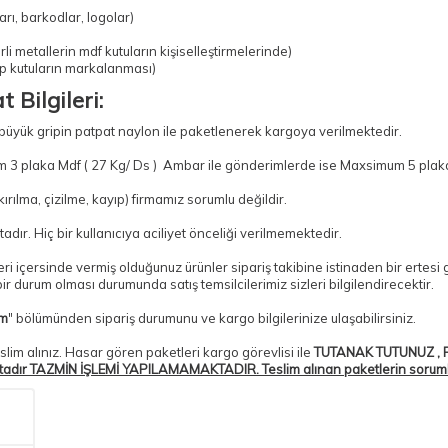
rı, barkodlar, logolar)
li metallerin mdf kutuların kişiselleştirmelerinde)
ap kutuların markalanması)
 Bilgileri:
 büyük gripin patpat naylon ile paketlenerek kargoya verilmektedir.
 3 plaka Mdf ( 27 Kg/ Ds ) Ambar ile gönderimlerde ise Maxsimum 5 plaka 
ılma, çizilme, kayıp) firmamız sorumlu değildir.
adır. Hiç bir kullanıcıya aciliyet önceliği verilmemektedir.
tleri içersinde vermiş olduğunuz ürünler sipariş takibine istinaden bir erte
r durum olması durumunda satış temsilcilerimiz sizleri bilgilendirecektir.
im
" bölümünden sipariş durumunu ve kargo bilgilerinize ulaşabilirsiniz.
slim alınız. Hasar gören paketleri kargo görevlisi ile
TUTANAK TUTUNUZ , P
tadır TAZMİN İŞLEMİ YAPILAMAMAKTADIR. Teslim alınan paketlerin sorumlulu