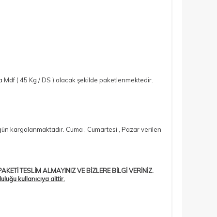
Mdf ( 45 Kg / DS ) olacak şekilde paketlenmektedir.
si gün kargolanmaktadır. Cuma , Cumartesi , Pazar verilen
AKETİ TESLİM ALMAYINIZ VE BİZLERE BİLGİ VERİNİZ.
ğu kullanıcıya aittir.