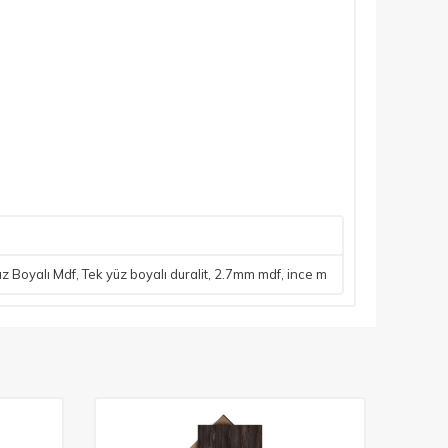
üz Boyalı Mdf
,
Tek yüz boyalı duralit
,
2.7mm mdf
,
ince m