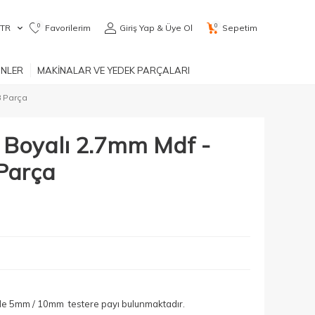
0
0
TR
Favorilerim
Giriş Yap & Üye Ol
Sepetim
ÜNLER
MAKİNALAR VE YEDEK PARÇALARI
8 Parça
 Boyalı 2.7mm Mdf -
Parça
yle 5mm / 10mm testere payı bulunmaktadır.