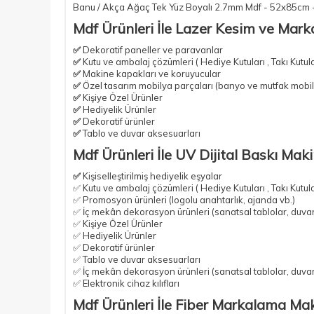
Banu / Akça Ağaç Tek Yüz Boyalı 2.7mm Mdf - 52x85cm 
Mdf Ürünleri İle Lazer Kesim ve Mark
✅
Dekoratif paneller ve paravanlar
✅
Kutu ve ambalaj çözümleri ( Hediye Kutuları , Takı Kutul
✅
Makine kapakları ve koruyucular
✅
Özel tasarım mobilya parçaları
(banyo ve mutfak mobil
✅
Kişiye Özel Ürünler
✅
Hediyelik Ürünler
✅
Dekoratif ürünler
✅
Tablo ve duvar aksesuarları
Mdf Ürünleri İle UV Dijital Baskı Mak
✅
Kişiselleştirilmiş hediyelik eşyalar
✅ Kutu ve ambalaj çözümleri ( Hediye Kutuları , Takı Kutul
✅ Promosyon ürünleri (logolu anahtarlık, ajanda vb.)
✅ İç mekân dekorasyon ürünleri (sanatsal tablolar, duvar
✅ Kişiye Özel Ürünler
✅ Hediyelik Ürünler
✅ Dekoratif ürünler
✅ Tablo ve duvar aksesuarları
✅ İç mekân dekorasyon ürünleri (sanatsal tablolar, duvar
✅ Elektronik cihaz kılıfları
Mdf Ürünleri İle Fiber Markalama Mak