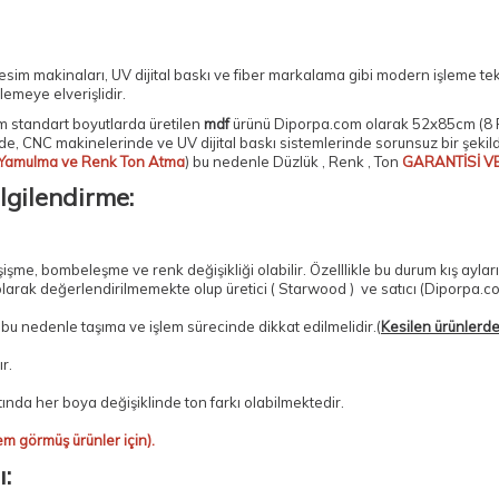
kesim makinaları
, UV dijital baskı ve
fiber markalama
gibi modern işleme tek
emeye elverişlidir.
 standart boyutlarda üretilen
mdf
ürünü Diporpa.com olarak
52x85cm (8 
de, CNC makinelerinde ve UV dijital baskı sistemlerinde sorunsuz bir şeki
Yamulma ve Renk Ton Atma
) bu nedenle Düzlük , Renk , Ton
GARANTİSİ V
lgilendirme:
e, bombeleşme ve renk değişikliği olabilir. Özelllikle bu durum kış aylar
olarak değerlendirilmemekte olup üretici ( Starwood ) ve satıcı (Diporpa.c
, bu nedenle taşıma ve işlem sürecinde dikkat edilmelidir.(
Kesilen ürünlerde 
r.
tında her boya değişiklinde ton farkı olabilmektedir.
em görmüş ürünler için).
: