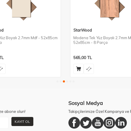
od
StarWood
 Yüz Boyalı 2.7mm Mdf - 52x85cm
Modena Tek Yüz Boyalı 2.7mm M
a
52x85cm - 8 Parça
TL
565,00
TL
Sosyal Medya
ze abone olun!
Takipçilerimize Özel Kampanya ve F
KAYIT OL