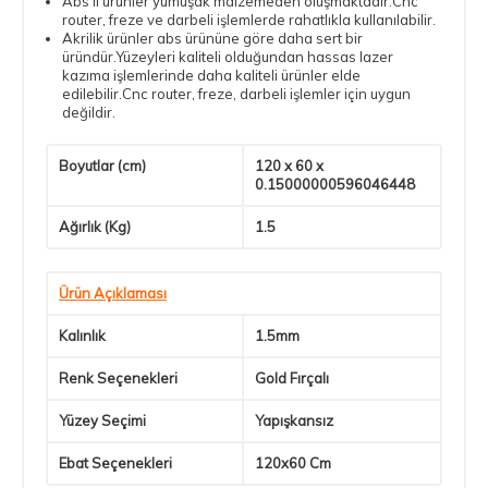
Abs'li ürünler yumuşak malzemeden oluşmaktadır.Cnc
router, freze ve darbeli işlemlerde rahatlıkla kullanılabilir.
Akrilik ürünler abs ürününe göre daha sert bir
üründür.Yüzeyleri kaliteli olduğundan hassas lazer
kazıma işlemlerinde daha kaliteli ürünler elde
edilebilir.Cnc router, freze, darbeli işlemler için uygun
değildir.
Boyutlar (cm)
120 x 60 x
0.15000000596046448
Ağırlık (Kg)
1.5
Ürün Açıklaması
Kalınlık
1.5mm
Renk Seçenekleri
Gold Fırçalı
Yüzey Seçimi
Yapışkansız
Ebat Seçenekleri
120x60 Cm