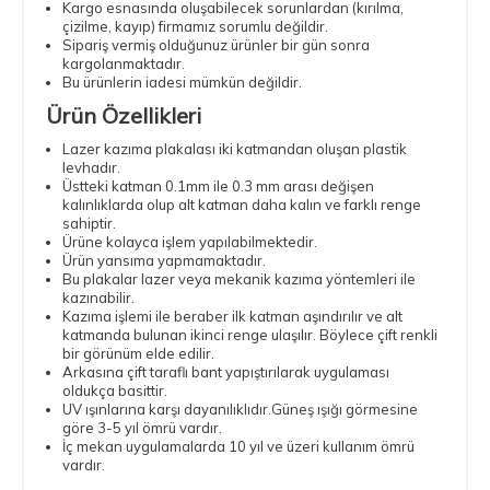
Kargo esnasında oluşabilecek sorunlardan (kırılma,
çizilme, kayıp) firmamız sorumlu değildir.
Sipariş vermiş olduğunuz ürünler bir gün sonra
kargolanmaktadır.
Bu ürünlerin iadesi mümkün değildir.
Ürün Özellikleri
Lazer kazıma plakalası iki katmandan oluşan plastik
levhadır.
Üstteki katman 0.1mm ile 0.3 mm arası değişen
kalınlıklarda olup alt katman daha kalın ve farklı renge
sahiptir.
Ürüne kolayca işlem yapılabilmektedir.
Ürün yansıma yapmamaktadır.
Bu plakalar lazer veya mekanik kazıma yöntemleri ile
kazınabilir.
Kazıma işlemi ile beraber ilk katman aşındırılır ve alt
katmanda bulunan ikinci renge ulaşılır. Böylece çift renkli
bir görünüm elde edilir.
Arkasına çift taraflı bant yapıştırılarak uygulaması
oldukça basittir.
UV ışınlarına karşı dayanılıklıdır.Güneş ışığı görmesine
göre 3-5 yıl ömrü vardır.
İç mekan uygulamalarda 10 yıl ve üzeri kullanım ömrü
vardır.