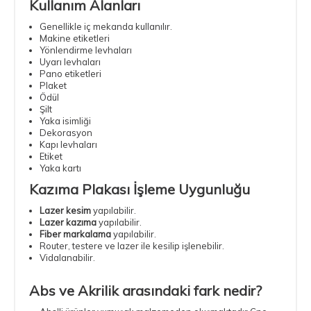
Kullanım Alanları
Genellikle iç mekanda kullanılır.
Makine etiketleri
Yönlendirme levhaları
Uyarı levhaları
Pano etiketleri
Plaket
Ödül
Şilt
Yaka isimliği
Dekorasyon
Kapı levhaları
Etiket
Yaka kartı
Kazıma Plakası İşleme Uygunluğu
Lazer kesim
yapılabilir.
Lazer kazıma
yapılabilir.
Fiber markalama
yapılabilir.
Router, testere ve lazer ile kesilip işlenebilir.
Vidalanabilir.
Abs ve Akrilik
arasındaki fark nedir?