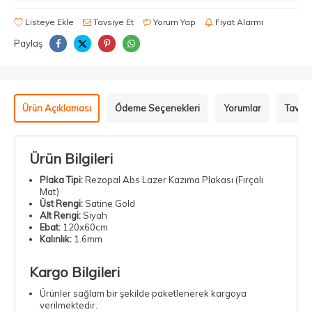
Listeye Ekle
Tavsiye Et
Yorum Yap
Fiyat Alarmı
Paylaş
Ürün Açıklaması
Ödeme Seçenekleri
Yorumlar
Tavsiy
Ürün Bilgileri
Plaka Tipi:
Rezopal Abs Lazer Kazıma Plakası (Fırçalı
Mat)
Üst Rengi:
Satine Gold
Alt Rengi:
Siyah
Ebat:
120x60cm
Kalınlık:
1.6mm
Kargo Bilgileri
Ürünler sağlam bir şekilde paketlenerek kargoya
verilmektedir.