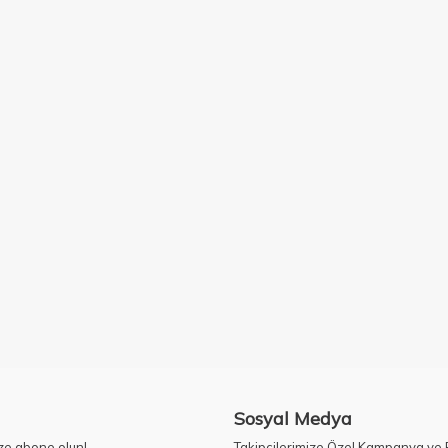
Sosyal Medya
ze abone olun!
Takipçilerimize Özel Kampanya ve F