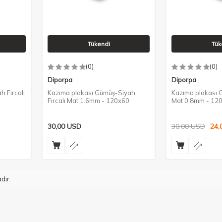
Tükendi
Tük
(0)
(0)
Diporpa
Diporpa
h Fırcalı
Kazıma plakası Gümüş-Siyah
Kazıma plakası G
Fırcalı Mat 1.6mm - 120x60
Mat 0.8mm - 12
30,00
USD
30,00
USD
24,
dır.