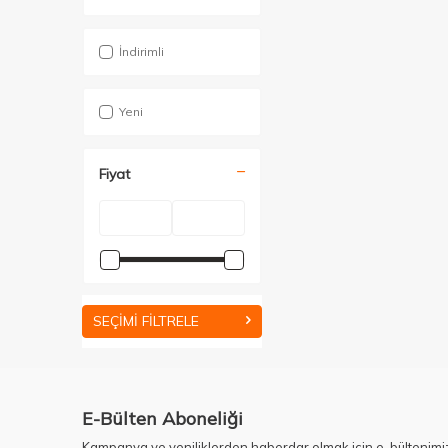
İndirimli
Yeni
Fiyat
SEÇIMI FILTRELE
E-Bülten Aboneliği
Kampanya ve yeniliklerden haberdar olmak için e-bültenimi