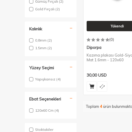
Gümüş Fırçalı
(2)
Gold Fırçalı
(2)
Tükendi
Kalınlık
(0)
0,8mm
(2)
Diporpa
1.5mm
(2)
Kazıma plakası Gold-Siya
Mat 1.6mm - 120x60
Yüzey Seçimi
30,00
USD
Yapışkansız
(4)
Ebat Seçenekleri
Toplam
4
ürün bulunmakta
120x60 Cm
(4)
Stoktakiler