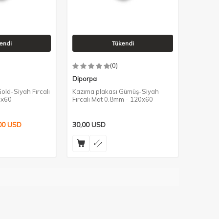
endi
Tükendi
(0)
Diporpa
old-Siyah Fırcalı
Kazıma plakası Gümüş-Siyah
0x60
Fırcalı Mat 0.8mm - 120x60
00
USD
30,00
USD