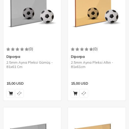
(0)
(0)
Diporpa
Diporpa
2.5mm Ayna Pleksi Gümüş -
2.5mm Ayna Pleksi Altın -
81x61 Cm
81x61cm
15,00
USD
15,00
USD