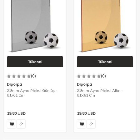
Tükendi
Tükendi
(0)
(0)
Diporpa
Diporpa
2.8mm Ayna Pleksi Gümüş -
2.8mm Ayna Pleksi Altın -
81x61 Cm
81X61 Cm
19,80
USD
19,80
USD