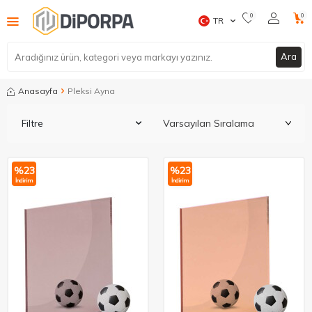
0
0
TR
Ara
Anasayfa
Pleksi Ayna
Filtre
%
23
%
23
İndirim
İndirim