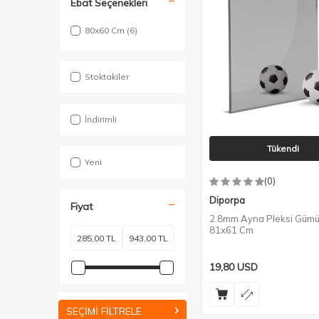
Ebat Seçenekleri
80x60 Cm
(6)
Stoktakiler
İndirimli
Tükendi
Yeni
(0)
Diporpa
Fiyat
2.8mm Ayna Pleksi Gümü
81x61 Cm
19,80
USD
SEÇIMI FILTRELE