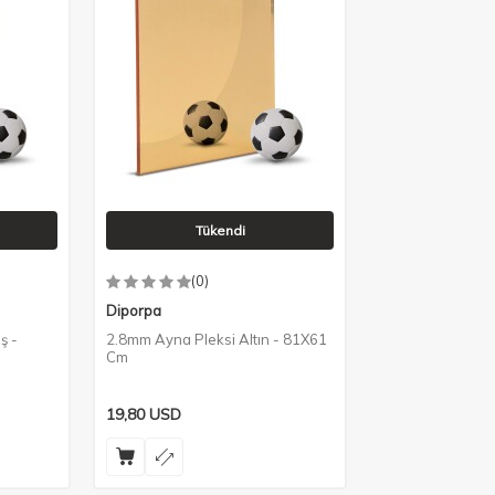
Tükendi
(0)
Diporpa
ş -
2.8mm Ayna Pleksi Altın - 81X61
Cm
19,80
USD