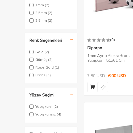
1mm
(2)
2.5mm
(2)
2.8mm
(2)
(0)
Renk Seçenekleri
Diporpa
Gold
(2)
1mm Ayna Pleksi Bronz 
Gümüş
(2)
Yapışkanlı 81x61 Cm
Rose Gold
(1)
Bronz
(1)
7,80
USD
6,00
USD
Yüzey Seçimi
Yapışkanlı
(2)
Yapışkansız
(4)