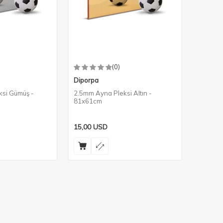
(0)
Diporpa
si Gümüş -
2.5mm Ayna Pleksi Altın -
81x61cm
15,00
USD