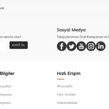
dır.
Sosyal Medya
ze abone olun!
Takipçilerimize Özel Kampanya ve F
KAYIT OL
Bilgiler
Hızlı Erişim
oşulları
Anasayfa
zleşmesi
Yeni Ürünler
leşmesi
İndirimdekiler