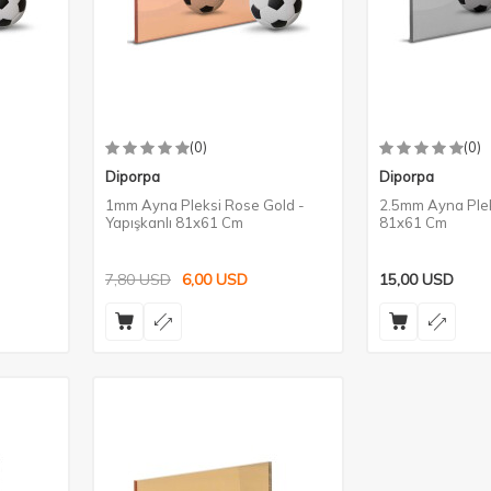
(0)
(0)
Diporpa
Diporpa
-
1mm Ayna Pleksi Rose Gold -
2.5mm Ayna Plek
Yapışkanlı 81x61 Cm
81x61 Cm
7,80
USD
6,00
USD
15,00
USD