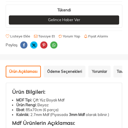
Tükendi
Gelince Haber Ver
Listeye Ekle
Tavsiye Et
Yorum Yap
Fiyat Alarmı
Paylaş
Ürün Açıklaması
Ödeme Seçenekleri
Yorumlar
Tavsiy
Ürün Bilgileri:
MDF Tipi:
Çift Yüz Boyalı Mdf
Ürün Rengi:
Beyaz
Ebat:
85x70cm (6 parça)
Kalınlık:
2.7mm Mdf (Piyasada
3mm Mdf
olarak bilinir.)
Mdf Ürünlerin Açıklaması: