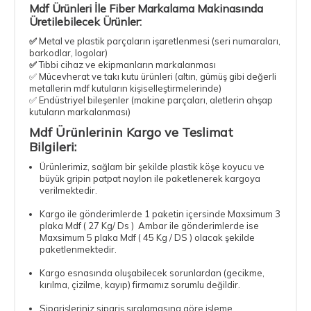
Mdf Ürünleri İle Fiber Markalama Makinasında
Üretilebilecek Ürünler:
✅
Metal ve plastik parçaların işaretlenmesi (seri numaraları,
barkodlar, logolar)
✅
Tıbbi cihaz ve ekipmanların markalanması
✅ Mücevherat ve takı kutu ürünleri (altın, gümüş gibi değerli
metallerin mdf kutuların kişiselleştirmelerinde)
✅ Endüstriyel bileşenler (makine parçaları, aletlerin ahşap
kutuların markalanması)
Mdf Ürünlerinin Kargo ve Teslimat
Bilgileri:
Ürünlerimiz, sağlam bir şekilde plastik köşe koyucu ve
büyük gripin patpat naylon ile paketlenerek kargoya
verilmektedir.
Kargo ile gönderimlerde 1 paketin içersinde Maxsimum 3
plaka Mdf ( 27 Kg/ Ds ) Ambar ile gönderimlerde ise
Maxsimum 5 plaka Mdf ( 45 Kg / DS ) olacak şekilde
paketlenmektedir.
Kargo esnasında oluşabilecek sorunlardan (gecikme,
kırılma, çizilme, kayıp) firmamız sorumlu değildir.
Siparişleriniz sipariş sıralamasına göre işleme