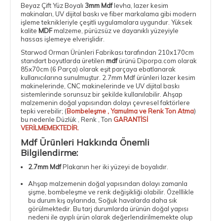
Beyaz Çift Yüz Boyalı
3mm Mdf
levha,
lazer kesim
makinaları
, UV dijital baskı ve
fiber markalama
gibi modern
işleme teknikleriyle çeşitli uygulamalara uygundur. Yüksek
kalite
MDF
malzeme, pürüzsüz ve dayanıklı yüzeyiyle
hassas işlemeye elverişlidir.
Starwod Orman Ürünleri Fabrikası tarafından 210x170cm
standart boyutlarda üretilen
mdf
ürünü Diporpa.com olarak
85x70cm (6 Parça)
olarak eşit parçaya ebatlanarak
kullanıcılarına sunulmuştur.
2.7mm Mdf
ürünleri lazer kesim
makinelerinde, CNC makinelerinde ve UV dijital baskı
sistemlerinde sorunsuz bir şekilde kullanılabilir. Ahşap
malzemenin doğal yapısından dolayı çevresel faktörlere
tepki verebilir; (
Bombeleşme , Yamulma ve Renk Ton Atma
)
bu nedenle Düzlük , Renk , Ton
GARANTİSİ
VERİLMEMEKTEDİR.
Mdf Ürünleri Hakkında Önemli
Bilgilendirme:
2.7mm Mdf
Plakanın her iki yüzeyi de boyalıdır.
Ahşap malzemenin doğal yapısından dolayı zamanla
şişme, bombeleşme ve renk değişikliği olabilir. Özelllikle
bu durum kış aylarında, Soğuk havalarda daha sık
görülmektedir. Bu tarj durumlarda ürünün doğal yapısı
nedeni ile ayıplı ürün olarak değerlendirilmemekte olup