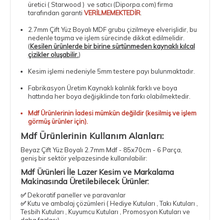
üretici ( Starwood ) ve satıcı (Diporpa.com) firma
tarafından garanti
VERİLMEMEKTEDİR
.
2.7mm Çift Yüz Boyalı MDF
grubu çizilmeye elverişlidir, bu
nedenle taşıma ve işlem sürecinde dikkat edilmelidir.
(
Kesilen ürünlerde bir birine sürtünmeden kaynaklı kılcal
çizikler oluşabilir.
)
Kesim işlemi nedeniyle 5mm testere payı bulunmaktadır.
Fabrikasyon Üretim Kaynaklı kalınlık farklı ve boya
hattında her boya değişiklinde ton farkı olabilmektedir.
Mdf Ürünlerinin İadesi mümkün değildir (kesilmiş ve işlem
görmüş ürünler için).
Mdf Ürünlerinin Kullanım Alanları:
Beyaz Çift Yüz Boyalı 2.7mm Mdf - 85x70cm - 6 Parça
,
geniş bir sektör yelpazesinde kullanılabilir:
Mdf Ürünleri İle Lazer Kesim ve Markalama
Makinasında Üretilebilecek Ürünler:
✅
Dekoratif paneller ve paravanlar
✅
Kutu ve ambalaj çözümleri ( Hediye Kutuları , Takı Kutuları ,
Tesbih Kutuları , Kuyumcu Kutuları , Promosyon Kutuları ve
daha fazlası)