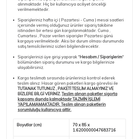
alınmaktadır. Hiç bir kullanıcıya aciliyet önceliği
verilmemektedir.
Siparişleriniz hafta içi ( Pazartesi - Cuma ) mesai saatleri
içersinde vermiş olduğunuz ürünler sipariş takibine
istinaden bir ertesi gün kargolanmaktadır. Cuma ,
Cumartesi , Pazar verilen siparişler Pazartesi günü
kargaya verilmektedir. Aksi bir durum olması durumunda
satış temsilcilerimiz sizleri bilgilendirecektir.
Siparişlerinizi üye girişi yaparak "
Hesabım / Siparişlerim
"
bölümünden sipariş durumunu ve kargo bilgilerinize
ulaşabilirsiniz.
Kargo teslimatı sırasında ürünlerinizi kontrol ederek
teslim alınız. Hasar gören paketleri kargo görevlisi ile
TUTANAK TUTUNUZ , PAKETİ TESLİM ALMAYINIZ VE
BİZLERE BİLGİ VERİNİZ.
Teslim alınan paketler sigorta
kapsamı dışında kalmaktadır TAZMİN İŞLEMİ
YAPILAMAMAKTADIR. Teslim alınan paketlerin
sorumluluğu kullanıcıya aittir.
Boyutlar (cm)
70 x 85 x
1.6200000047683716