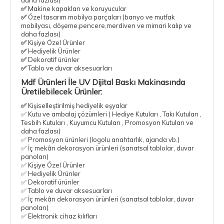
✅
Makine kapakları ve koruyucular
✅
Özel tasarım mobilya parçaları
(banyo ve mutfak
mobilyası, döşeme,pencere,merdiven ve mimari kalıp ve
daha fazlası)
✅
Kişiye Özel Ürünler
✅
Hediyelik Ürünler
✅
Dekoratif ürünler
✅
Tablo ve duvar aksesuarları
Mdf Ürünleri İle UV Dijital Baskı Makinasında
Üretilebilecek Ürünler:
✅
Kişiselleştirilmiş hediyelik eşyalar
✅ Kutu ve ambalaj çözümleri ( Hediye Kutuları , Takı Kutuları ,
Tesbih Kutuları , Kuyumcu Kutuları , Promosyon Kutuları ve
daha fazlası)
✅ Promosyon ürünleri (logolu anahtarlık, ajanda vb.)
✅ İç mekân dekorasyon ürünleri (sanatsal tablolar, duvar
panoları)
✅ Kişiye Özel Ürünler
✅ Hediyelik Ürünler
✅ Dekoratif ürünler
✅ Tablo ve duvar aksesuarları
✅ İç mekân dekorasyon ürünleri (sanatsal tablolar, duvar
panoları)
✅ Elektronik cihaz kılıfları