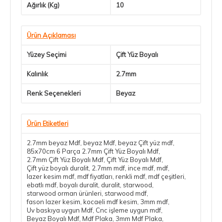
Ağırlık (Kg)
10
Ürün Açıklaması
Yüzey Seçimi
Çift Yüz Boyalı
Kalınlık
2.7mm
Renk Seçenekleri
Beyaz
Ürün Etiketleri
2.7mm beyaz Mdf
,
beyaz Mdf
,
beyaz Çift yüz mdf
,
85x70cm 6 Parça 2.7mm Çift Yüz Boyalı Mdf
,
2.7mm Çift Yüz Boyalı Mdf
,
Çift Yüz Boyalı Mdf
,
Çift yüz boyalı duralit
,
2.7mm mdf
,
ince mdf
,
mdf
,
lazer kesim mdf
,
mdf fiyatları
,
renkli mdf
,
mdf çeşitleri
,
ebatlı mdf
,
boyalı duralit
,
duralit
,
starwood
,
starwood orman ürünleri
,
starwood mdf
,
fason lazer kesim
,
kocaeli mdf kesim
,
3mm mdf
,
Uv baskıya uygun Mdf
,
Cnc işleme uygun mdf
,
Beyaz Boyalı Mdf
,
Mdf Plaka
,
3mm Mdf Plaka
,