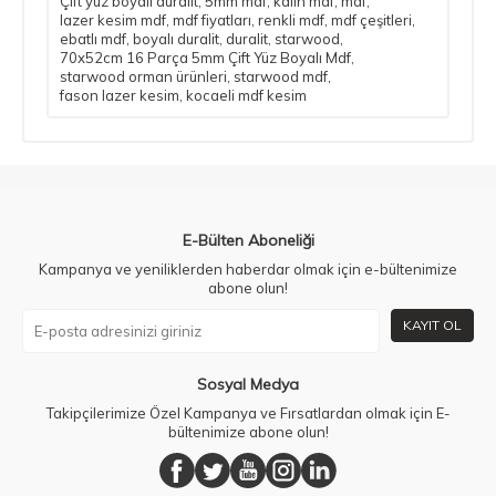
Çift yüz boyalı duralit
,
5mm mdf
,
kalın mdf
,
mdf
,
lazer kesim mdf
,
mdf fiyatları
,
renkli mdf
,
mdf çeşitleri
,
ebatlı mdf
,
boyalı duralit
,
duralit
,
starwood
,
70x52cm 16 Parça 5mm Çift Yüz Boyalı Mdf
,
starwood orman ürünleri
,
starwood mdf
,
fason lazer kesim
,
kocaeli mdf kesim
E-Bülten Aboneliği
Kampanya ve yeniliklerden haberdar olmak için e-bültenimize
abone olun!
KAYIT OL
Sosyal Medya
Takipçilerimize Özel Kampanya ve Fırsatlardan olmak için E-
bültenimize abone olun!