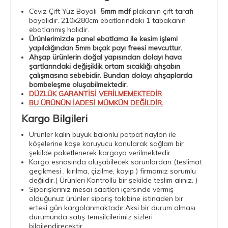
Ceviz Çift Yüz Boyalı
5mm mdf
plakanın çift tarafı
boyalıdır. 210x280cm ebatlarındaki 1 tabakanın
ebatlanmış halidir.
Ürünlerimizde panel ebatlama ile kesim işlemi
yapıldığından 5mm bıçak payı freesi mevcuttur.
Ahşap ürünlerin doğal yapısından dolayı hava
şartlarındaki değişiklik ortam sıcaklığı ahşabın
çalışmasına sebebidir. Bundan dolayı ahşaplarda
bombeleşme oluşabilmektedir.
DÜZLÜK GARANTİSİ VERİLMEMEKTEDİR
BU ÜRÜNÜN İADESİ MÜMKÜN DEĞİLDİR.
Kargo Bilgileri
Ürünler kalın büyük balonlu patpat naylon ile
köşelerine köşe koruyucu konularak sağlam bir
şekilde paketlenerek kargoya verilmektedir.
Kargo esnasında oluşabilecek sorunlardan (
teslimat
geçikmesi ,
kırılma, çizilme, kayıp ) firmamız sorumlu
değildir.( Ürünleri Kontrollü bir şekilde teslim alınız. )
Siparişleriniz mesai saatleri içersinde vermiş
olduğunuz ürünler sipariş takibine istinaden bir
ertesi gün kargolanmaktadır.Aksi bir durum olması
durumunda satış temsilcilerimiz sizleri
bilgilendirecektir.