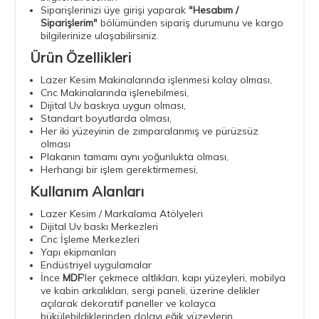
Siparişlerinizi üye girişi yaparak
"Hesabım /
Siparişlerim"
bölümünden sipariş durumunu ve kargo
bilgilerinize ulaşabilirsiniz.
Ürün Özellikleri
Lazer Kesim Makinalarında işlenmesi kolay olması,
Cnc Makinalarında işlenebilmesi,
Dijital Uv baskıya uygun olması,
Standart boyutlarda olması,
Her iki yüzeyinin de zımparalanmış ve pürüzsüz
olması
Plakanın tamamı aynı yoğunlukta olması,
Herhangi bir işlem gerektirmemesi,
Kullanım Alanları
Lazer Kesim / Markalama Atölyeleri
Dijital Uv baskı Merkezleri
Cnc İşleme Merkezleri
Yapı ekipmanları
Endüstriyel uygulamalar
İnce
MDF
'ler çekmece altlıkları, kapı yüzeyleri, mobilya
ve kabin arkalıkları, sergi paneli, üzerine delikler
açılarak dekoratif paneller ve kolayca
bükülebildiklerinden dolayı eğik yüzeylerin