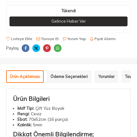
Tükendi
Gelince Haber Ver
Listeye Ekle
Tavsiye Et
Yorum Yap
Fiyat Alarmı
Paylaş
Ürün Açıklaması
Ödeme Seçenekleri
Yorumlar
Tavsiy
Ürün Bilgileri
Mdf Tipi:
Çift Yüz Boyalı
Rengi:
Ceviz
Ebat:
70x52cm (16 parça)
Kalınlık:
5mm
Dikkat Önemli Bilgilendirme;