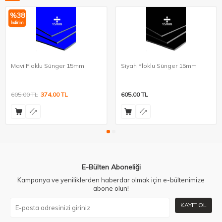
%
38
İndirim
Mavi Floklu Sünger 15mm
Siyah Floklu Sünger 15mm
605,00
TL
374,00
TL
605,00
TL
E-Bülten Aboneliği
Kampanya ve yeniliklerden haberdar olmak için e-bültenimize
abone olun!
KAYIT OL