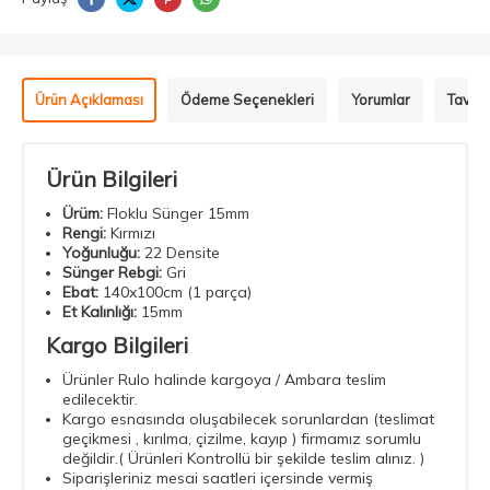
Ürün Açıklaması
Ödeme Seçenekleri
Yorumlar
Tavsiy
Ürün Bilgileri
Ürüm:
Floklu Sünger 15mm
Rengi:
Kırmızı
Yoğunluğu:
22 Densite
Sünger Rebgi:
Gri
Ebat:
140x100cm (1 parça)
Et Kalınlığı:
15mm
Kargo Bilgileri
Ürünler Rulo halinde kargoya / Ambara teslim
edilecektir.
Kargo esnasında oluşabilecek sorunlardan (
teslimat
geçikmesi ,
kırılma, çizilme, kayıp ) firmamız sorumlu
değildir.( Ürünleri Kontrollü bir şekilde teslim alınız. )
Siparişleriniz mesai saatleri içersinde vermiş