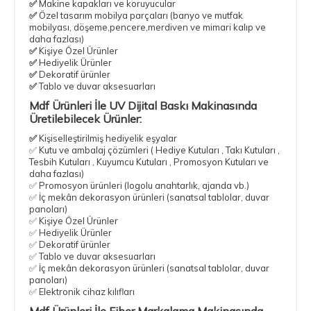
✅
Makine kapakları ve koruyucular
✅
Özel tasarım mobilya parçaları
(banyo ve mutfak
mobilyası, döşeme,pencere,merdiven ve mimari kalıp ve
daha fazlası)
✅
Kişiye Özel Ürünler
✅
Hediyelik Ürünler
✅
Dekoratif ürünler
✅
Tablo ve duvar aksesuarları
Mdf Ürünleri İle UV Dijital Baskı Makinasında
Üretilebilecek Ürünler:
✅
Kişiselleştirilmiş hediyelik eşyalar
✅ Kutu ve ambalaj çözümleri ( Hediye Kutuları , Takı Kutuları ,
Tesbih Kutuları , Kuyumcu Kutuları , Promosyon Kutuları ve
daha fazlası)
✅ Promosyon ürünleri (logolu anahtarlık, ajanda vb.)
✅ İç mekân dekorasyon ürünleri (sanatsal tablolar, duvar
panoları)
✅ Kişiye Özel Ürünler
✅ Hediyelik Ürünler
✅ Dekoratif ürünler
✅ Tablo ve duvar aksesuarları
✅ İç mekân dekorasyon ürünleri (sanatsal tablolar, duvar
panoları)
✅ Elektronik cihaz kılıfları
Mdf Ürünleri İle Fiber Markalama Makinasında