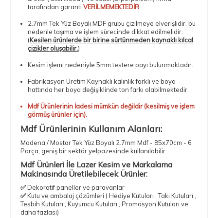
tarafından garanti
VERİLMEMEKTEDİR
.
2.7mm Tek Yüz Boyalı MDF
grubu çizilmeye elverişlidir, bu
nedenle taşıma ve işlem sürecinde dikkat edilmelidir.
(
Kesilen ürünlerde bir birine sürtünmeden kaynaklı kılcal
çizikler oluşabilir.
)
Kesim işlemi nedeniyle 5mm testere payı bulunmaktadır.
Fabrikasyon Üretim Kaynaklı kalınlık farklı ve boya
hattında her boya değişiklinde ton farkı olabilmektedir.
Mdf Ürünlerinin İadesi mümkün değildir (kesilmiş ve işlem
görmüş ürünler için).
Mdf Ürünlerinin Kullanım Alanları:
Modena / Mostar Tek Yüz Boyalı 2.7mm Mdf - 85x70cm - 6
Parça
, geniş bir sektör yelpazesinde kullanılabilir:
Mdf Ürünleri İle Lazer Kesim ve Markalama
Makinasında Üretilebilecek Ürünler:
✅
Dekoratif paneller ve paravanlar
✅
Kutu ve ambalaj çözümleri ( Hediye Kutuları , Takı Kutuları ,
Tesbih Kutuları , Kuyumcu Kutuları , Promosyon Kutuları ve
daha fazlası)