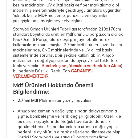
kesim makinaları
, UV dijital baskı ve
fiber markalama
gibi
modern işleme teknikleriyle çeşitli uygulamalara uygundur.
Yüksek kalite
MDF
malzeme, pürüzsüz ve dayanıklı
yüzeyiyle hassas işlemeye elverişlidir.
Starwod Orman Ürünleri Fabrikası tarafından 210x170cm
standart boyutlarda üretilen
mdf
ürünü Diporpa.com olarak
85x70cm (6 Parça)
olarak eşit parçaya ebatlanarak
kullanıcılarına sunulmuştur.
2.7mm Mdf
ürünleri lazer kesim
makinelerinde, CNC makinelerinde ve UV dijital baskı
sistemlerinde sorunsuz bir şekilde kullanılabilir. Ahşap
malzemenin doğal yapısından dolayı çevresel faktörlere
tepki verebilir; (
Bombeleşme , Yamulma ve Renk Ton Atma
)
bu nedenle Düzlük , Renk , Ton
GARANTİSİ
VERİLMEMEKTEDİR.
Mdf Ürünleri Hakkında Önemli
Bilgilendirme:
2.7mm Mdf
Plakanın bir yüzeyi boyalıdır.
Ahşap malzemenin doğal yapısından dolayı zamanla
şişme, bombeleşme ve renk değişikliği olabilir. Özelllikle
bu durum kış aylarında, Soğuk havalarda daha sık
görülmektedir. Bu tarj durumlarda ürünün doğal yapısı
nedeni ile ayıplı ürün olarak değerlendirilmemekte olup
üretici ( Starwood ) ve satıcı (Diporpa.com) firma