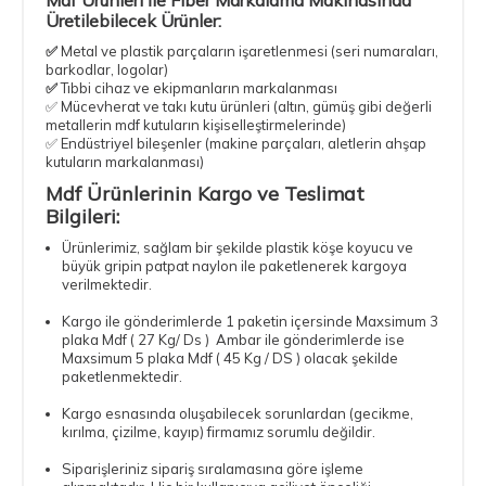
Üretilebilecek Ürünler:
✅
Metal ve plastik parçaların işaretlenmesi (seri numaraları,
barkodlar, logolar)
✅
Tıbbi cihaz ve ekipmanların markalanması
✅ Mücevherat ve takı kutu ürünleri (altın, gümüş gibi değerli
metallerin mdf kutuların kişiselleştirmelerinde)
✅ Endüstriyel bileşenler (makine parçaları, aletlerin ahşap
kutuların markalanması)
Mdf Ürünlerinin Kargo ve Teslimat
Bilgileri:
Ürünlerimiz, sağlam bir şekilde plastik köşe koyucu ve
büyük gripin patpat naylon ile paketlenerek kargoya
verilmektedir.
Kargo ile gönderimlerde 1 paketin içersinde Maxsimum 3
plaka Mdf ( 27 Kg/ Ds ) Ambar ile gönderimlerde ise
Maxsimum 5 plaka Mdf ( 45 Kg / DS ) olacak şekilde
paketlenmektedir.
Kargo esnasında oluşabilecek sorunlardan (gecikme,
kırılma, çizilme, kayıp) firmamız sorumlu değildir.
Siparişleriniz sipariş sıralamasına göre işleme