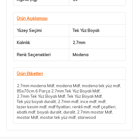
Ürün Açıklaması
Yüzey Seçimi
Tek Yüz Boyalı
Kalınlık
2.7mm
Renk Seçenekleri
Modena
Ürün Etiketleri
2.7mm modena Mdf
,
modena Mdf
,
modena tek yüz mdf
,
85x70cm 6 Parça 2.7mm Tek Yüz Boyalı Mdf
,
2.7mm Tek Yüz Boyalı Mdf
,
Tek Yüz Boyalı Mdf
,
Tek yüz boyalı duralit
,
2.7mm mdf
,
ince mdf
,
mdf
,
lazer kesim mdf
,
mdf fiyatları
,
renkli mdf
,
mdf çeşitleri
,
ebatlı mdf
,
boyalı duralit
,
duralit
,
2.7mm mostar Mdf
,
mostar Mdf
,
mostar tek yüz mdf
,
starwood