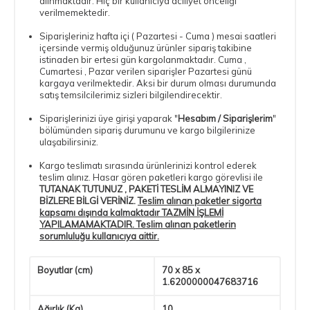
alınmaktadır. Hiç bir kullanıcıya aciliyet önceliği
verilmemektedir.
Siparişleriniz hafta içi ( Pazartesi - Cuma ) mesai saatleri
içersinde vermiş olduğunuz ürünler sipariş takibine
istinaden bir ertesi gün kargolanmaktadır. Cuma ,
Cumartesi , Pazar verilen siparişler Pazartesi günü
kargaya verilmektedir. Aksi bir durum olması durumunda
satış temsilcilerimiz sizleri bilgilendirecektir.
Siparişlerinizi üye girişi yaparak "
Hesabım / Siparişlerim
"
bölümünden sipariş durumunu ve kargo bilgilerinize
ulaşabilirsiniz.
Kargo teslimatı sırasında ürünlerinizi kontrol ederek
teslim alınız. Hasar gören paketleri kargo görevlisi ile
TUTANAK TUTUNUZ , PAKETİ TESLİM ALMAYINIZ VE
BİZLERE BİLGİ VERİNİZ.
Teslim alınan paketler sigorta
kapsamı dışında kalmaktadır TAZMİN İŞLEMİ
YAPILAMAMAKTADIR. Teslim alınan paketlerin
sorumluluğu kullanıcıya aittir.
Boyutlar (cm)
70 x 85 x
1.6200000047683716
Ağırlık (Kg)
10