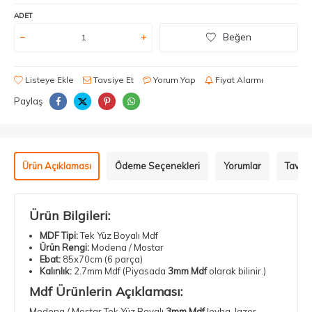
ADET
Beğen
Listeye Ekle
Tavsiye Et
Yorum Yap
Fiyat Alarmı
Paylaş
Ürün Açıklaması
Ödeme Seçenekleri
Yorumlar
Tavsiy
Ürün Bilgileri:
MDF Tipi:
Tek Yüz Boyalı Mdf
Ürün Rengi:
Modena / Mostar
Ebat:
85x70cm (6 parça)
Kalınlık:
2.7mm Mdf (Piyasada
3mm Mdf
olarak bilinir.)
Mdf Ürünlerin Açıklaması:
Modena / Mostar Tek Yüz Boyalı
3mm Mdf
levha,
lazer