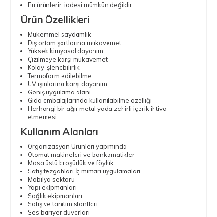
Bu ürünlerin iadesi mümkün değildir.
Ürün Özellikleri
Mükemmel saydamlık
Dış ortam şartlarına mukavemet
Yüksek kimyasal dayanım
Çizilmeye karşı mukavemet
Kolay işlenebilirlik
Termoform edilebilme
UV ışınlarına karşı dayanım
Geniş uygulama alanı
Gıda ambalajlarında kullanılabilme özelliği
Herhangi bir ağır metal yada zehirli içerik ihtiva
etmemesi
Kullanım Alanları
Organizasyon Ürünleri yapımında
Otomat makineleri ve bankamatikler
Masa üstü broşürlük ve föylük
Satış tezgahları İç mimari uygulamaları
Mobilya sektörü
Yapı ekipmanları
Sağlık ekipmanları
Satış ve tanıtım stantları
Ses bariyer duvarları