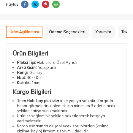
Paylaş
Ürün Açıklaması
Ödeme Seçenekleri
Yorumlar
Tavsiy
Ürün Bilgileri
Pleksi Tipi:
Hobicilere Özel Aynalı
Arka Kısmı:
Yapışkanlı
Rengi:
Gümüş
Ebat:
30x40cm
Kalınlık:
1mm
Kargo Bilgileri
1mm Hobi boy pleksiler
ince yapıya sahiptir. Kargoda
hasar görmelerini önlemek için minimum 3 adet olacak
şekilde satışa sunulmaktadır.
Ürünler sağlam bir şekilde paketlenerek kargoya
verilmektedir.
Kargo esnasında oluşabilecek sorunlardan (kırılma,
çizilme, kayıp) firmamız sorumlu değildir.