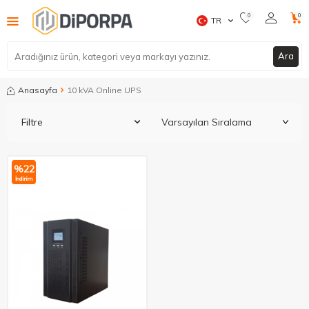
0
0
TR
Ara
Anasayfa
10 kVA Online UPS
Filtre
%
22
İndirim