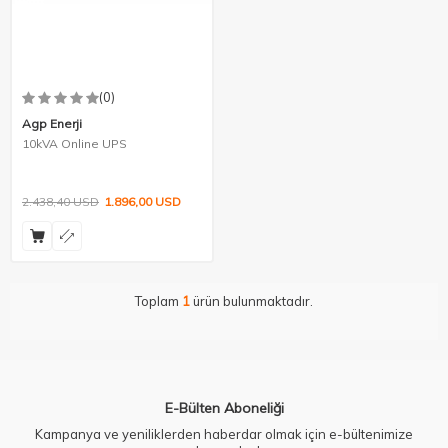
(0)
Agp Enerji
10kVA Online UPS
2.438,40
USD
1.896,00
USD
Toplam
1
ürün bulunmaktadır.
E-Bülten Aboneliği
Kampanya ve yeniliklerden haberdar olmak için e-bültenimize