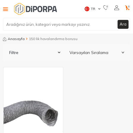
0
0
TR
Ara
Anasayfa
150 lik havalandırma borusu
Filtre