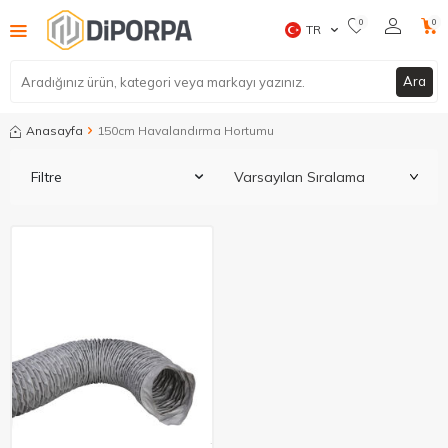
0
0
TR
Ara
Anasayfa
150cm Havalandırma Hortumu
Filtre