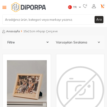
0
0
TR
Ara
Anasayfa
15x21cm Ahşap Çerçeve
Filtre