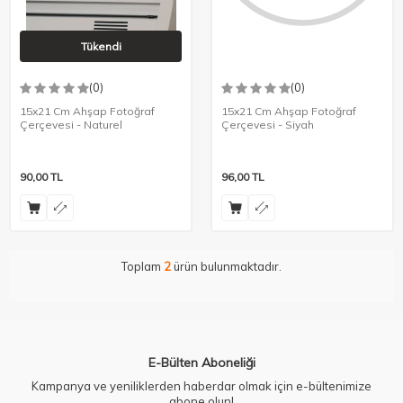
Tükendi
(0)
(0)
15x21 Cm Ahşap Fotoğraf
15x21 Cm Ahşap Fotoğraf
Çerçevesi - Naturel
Çerçevesi - Siyah
90,00
TL
96,00
TL
Toplam
2
ürün bulunmaktadır.
E-Bülten Aboneliği
Kampanya ve yeniliklerden haberdar olmak için e-bültenimize
abone olun!